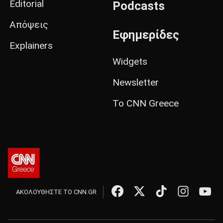
Editorial
Podcasts
Απόψεις
Εφημερίδες
Explainers
Widgets
Newsletter
Το CNN Greece
ΑΚΟΛΟΥΘΗΣΤΕ ΤΟ CNN.GR