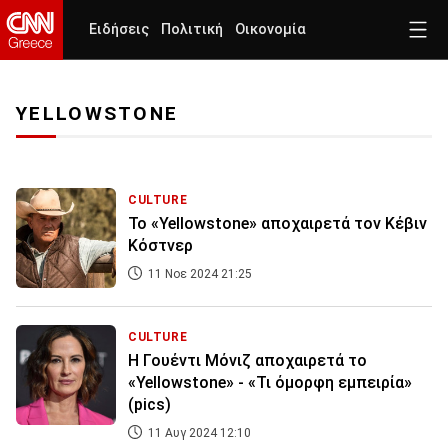
Ειδήσεις
Πολιτική
Οικονομία
YELLOWSTONE
CULTURE
Το «Yellowstone» αποχαιρετά τον Κέβιν
Κόστνερ
11 Νοε 2024 21:25
CULTURE
Η Γουέντι Μόνιζ αποχαιρετά το
«Yellowstone» - «Τι όμορφη εμπειρία»
(pics)
11 Αυγ 2024 12:10