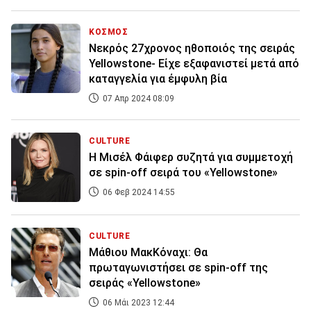
ΚΟΣΜΟΣ
Νεκρός 27χρονος ηθοποιός της σειράς
Yellowstone- Είχε εξαφανιστεί μετά από
καταγγελία για έμφυλη βία
07 Απρ 2024 08:09
CULTURE
Η Μισέλ Φάιφερ συζητά για συμμετοχή
σε spin-off σειρά του «Yellowstone»
06 Φεβ 2024 14:55
CULTURE
Μάθιου ΜακΚόναχι: Θα
πρωταγωνιστήσει σε spin-off της
σειράς «Yellowstone»
06 Μάι 2023 12:44