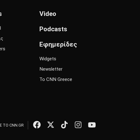
s
Video
l
Podcasts
ις
Εφημερίδες
ers
Widgets
Newsletter
Το CNN Greece
 ΤΟ CNN.GR