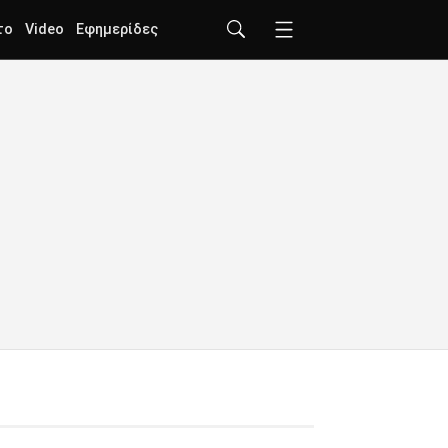
το
Video
Εφημερίδες