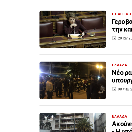
ΠΟΛΙΤΙΚΗ
Γεροβα
την κα
20 Ιαν 2
ΕΛΛΑΔΑ
Νέο ρ
υπουργ
08 Φεβ 2
ΕΛΛΑΔΑ
Ακούνη
- Η υπ