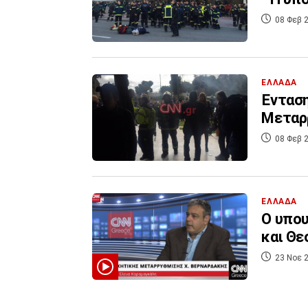
08 Φεβ 2
ΕΛΛΑΔΑ
Ένταση
Μεταρρ
08 Φεβ 2
ΕΛΛΑΔΑ
Ο υπου
και Θε
23 Νοε 2