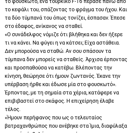
το φουσκωτό, ένα τουρκικό F-16 πέρασε πάνω από
το κεφάλι του, σπάζοντας το φράγμα του ήχου. Και
τα δύο τύμπανά του όπως τονίζει, έσπασαν. Έπεσε
στο έδαφος, ανίκανος να σταθεί.
«Ο συνάδελφος νόμιζε ότι βλήθηκα και δεν ήξερε
τι να κάνει. Να φύγει η να κάτσει; Είχα αστάθεια.
Δεν μπορούσα να σταθώ. Αν σου σπάσουν τα
τύμπανα δεν μπορείς να σταθείς. Άρχισα έρποντας
και προσπαθούσα να κατέβω. Βλέποντας την
κίνηση, θεώρησε ότι ήμουν ζωντανός. Έκανε την
υπέρβαση ήρθε και έδωσε μία στο φουσκωτό».
Έρποντας, με τη σημαία στα χέρια, κατάφερε να
επιβιβαστεί στο σκάφος. Η επιχείρηση έλαβε
τέλος.
«Ήμουν περήφανος που ως ο τελευταίος
βατραχανθρώπος που ανέβηκε στα Ίμια, διαφύλαξα