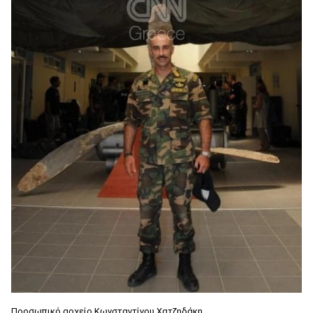
Προσωπικό αρχείο Κωνσταντίνου Χατζηδάκη