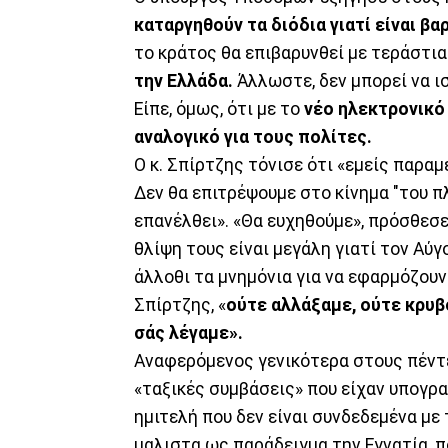
καταργηθούν τα διόδια γιατί είναι 
το κράτος θα επιβαρυνθεί με τεράστια
την Ελλάδα.
Άλλωστε, δεν μπορεί να ι
Είπε, όμως, ότι με το
νέο ηλεκτρονικό 
αναλογικό για τους πολίτες.
Ο κ. Σπίρτζης τόνισε ότι «εμείς παραμ
Δεν θα επιτρέψουμε στο κίνημα "του 
επανέλθει». «Θα ευχηθούμε», πρόσθεσε
θλίψη τους είναι μεγάλη γιατί τον Αύγ
άλλοθι τα μνημόνια για να εφαρμόζουν 
Σπίρτζης, «
ούτε αλλάξαμε, ούτε κρυβ
σάς λέγαμε».
Αναφερόμενος γενικότερα στους πέντε
«ταξικές συμβάσεις» που είχαν υπογρα
ημιτελή που δεν είναι συνδεδεμένα με 
μαλιστα ως παράδειγμα την Εγνατία, πο