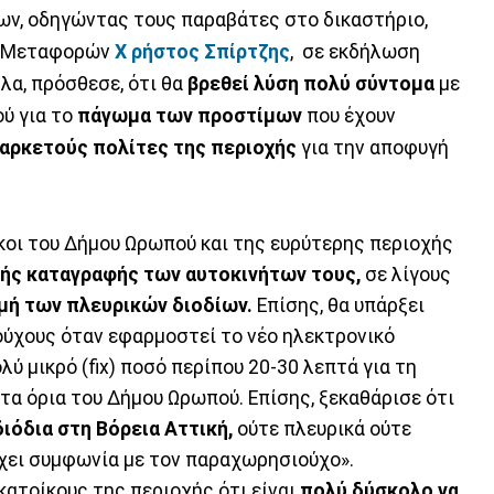
ων, οδηγώντας τους παραβάτες στο δικαστήριο,
ι Μεταφορών
Χ ρήστος Σπίρτζης
, σε εκδήλωση
α, πρόσθεσε, ότι θα
βρεθεί λύση πολύ σύντομα
με
ύ για το
πάγωμα των προστίμων
που έχουν
αρκετούς πολίτες της περιοχής
για την αποφυγή
ικοι του Δήμου Ωρωπού και της ευρύτερης περιοχής
ής καταγραφής των αυτοκινήτων τους,
σε λίγους
ή των πλευρικών διοδίων.
Επίσης, θα υπάρξει
ύχους όταν εφαρμοστεί το νέο ηλεκτρονικό
ύ μικρό (fix) ποσό περίπου 20-30 λεπτά για τη
α όρια του Δήμου Ωρωπού. Επίσης, ξεκαθάρισε ότι
ιόδια στη Βόρεια Αττική,
ούτε πλευρικά ούτε
χει συμφωνία με τον παραχωρησιούχο».
ατοίκους της περιοχής ότι είναι
πολύ δύσκολο να