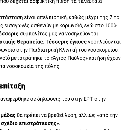
που δέχεται ασφυκτική πίεση τα τελευταία
ατάσταση είναι απελπιστική, καθώς μέχρι της 7 το
ες εισαγωγές ασθενών με κορωνοϊό, ενώ στο 100%
έσσερις
συμπολίτες μας να νοσηλεύονται
ατικής Θεραπείας
.
Τέσσερις έγκυες
νοσηλεύονται
ωνοϊό στην Παιδιατρική Κλινική του νοσοκομείου.
νοϊό μετατράπηκε το «Άγιος Παύλος» και ήδη έχουν
ιπα νοσοκομεία της πόλης.
 επίταξη
 αναφέρθηκε σε δηλώσεις του στην ΕΡΤ στην
ομάδας
θα πρέπει να βρεθεί λύση, αλλιώς «από την
ο
σχέδιο επιστράτευσης
».