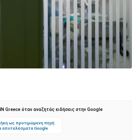
N Greece όταν αναζητάς ειδήσεις στην Google
ήκη ως προτιμώμενη πηγή
α αποτελέσματα Google