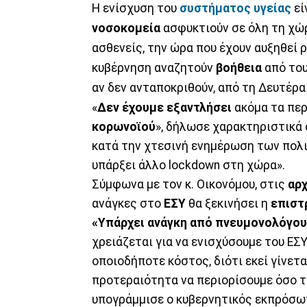
Η ενίσχυση του
συστήματος υγείας
εί
νοσοκομεία
ασφυκτιούν σε όλη τη χώ
ασθενείς, την ώρα που έχουν αυξηθεί
κυβέρνηση αναζητούν
βοήθεια
από το
αν δεν ανταποκριθούν, από τη Δευτέρα
«
Δεν έχουμε εξαντλήσει
ακόμα τα πε
κορωνοϊού
», δήλωσε χαρακτηριστικά
κατά την χτεσινή ενημέρωση των πολι
υπάρξει άλλο lockdown στη χώρα».
Σύμφωνα με τον κ. Οικονόμου, στις
αρ
ανάγκες στο
ΕΣΥ
θα ξεκινήσει η
επιστ
«Υπάρχει ανάγκη από πνευμονολόγους
χρειάζεται για να ενισχύσουμε του ΕΣ
οποιοδήποτε κόστος, διότι εκεί γίνετα
προτεραιότητα να περιορίσουμε όσο 
υπογράμμισε ο κυβερνητικός εκπρόσωπ