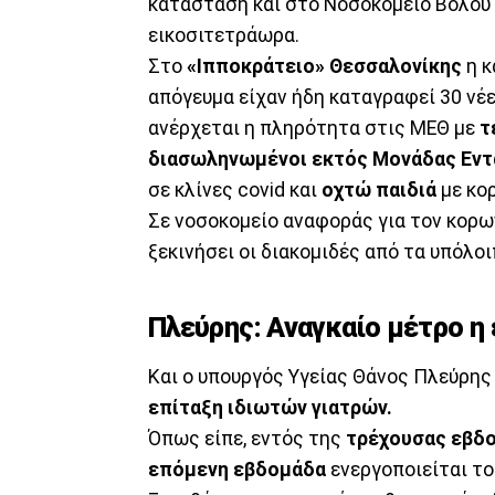
κατάσταση και στο Νοσοκομείο Βόλου 
εικοσιτετράωρα.
Στο
«Ιπποκράτειο» Θεσσαλονίκης
η κ
απόγευμα είχαν ήδη καταγραφεί 30 νέ
ανέρχεται η πληρότητα στις ΜΕΘ με
τ
διασωληνωμένοι εκτός Μονάδας Εντ
σε κλίνες covid και
οχτώ παιδιά
με κορ
Σε νοσοκομείο αναφοράς για τον κορω
ξεκινήσει οι διακομιδές από τα υπόλο
Πλεύρης: Αναγκαίο μέτρο η
Και ο υπουργός Υγείας Θάνος Πλεύρης
επίταξη ιδιωτών γιατρών.
Όπως είπε, εντός της
τρέχουσας εβδ
επόμενη εβδομάδα
ενεργοποιείται τ