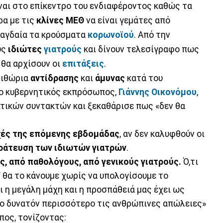
ναι στο επίκεντρο του ενδιαφέροντος καθώς τα
ρα με τις
κλίνες ΜΕΘ
να είναι γεμάτες από
 ραγδαία τα κρούσματα
κορωνοϊού
. Από την
υς
ιδιώτες
γιατρούς
και δίνουν τελεσίγραφο πως
 θα αρχίσουν οι
επιτάξεις
.
ριθώρια
αντίδρασης
και
άμυνας
κατά του
 ο κυβερνητικός εκπρόσωπος,
Γιάννης Οικονόμου
,
τικών συντακτών και ξεκαθάρισε πως «δεν θα
χές της επόμενης εβδομάδας
, αν δεν καλυφθούν οι
ράτευση των ιδιωτών γιατρών
.
, από παθολόγους, από γενικούς γιατρούς.
Ό,τι
Υ θα το κάνουμε χωρίς να υπολογίσουμε το
ι η μεγάλη μάχη και η προσπάθειά μας έχει ως
το δυνατόν περισσότερο τις ανθρώπινες απώλειες»
ος, τονίζοντας: