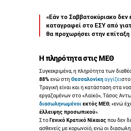
«Εάν το Σαββατοκύριακο δεν 
καταγραφεί στο ΕΣΥ από γιατ
θα προχωρήσει στην επίταξη
Η πληρότητα στις ΜΕΘ
Συγκεκριμένα, η πληρότητα των διαθ
88%
ενώ στη
Θεσσαλονίκη
αγγίζει
στ
Τραγική είναι και η κατάσταση στα ν
εργαζομένων στο «Λαϊκό», Τάσος Αντ
διασωληνωμένοι
εκτός ΜΕΘ
, «ενώ έ
έλλειψης προσωπικού
».
Στο
Γενικό Κρατικό Νίκαιας
που δεν δ
ασθενείς με κορωνοϊό, ενώ οι διασωλ