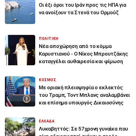
Οι έξι όροι του Ιράν προς τις ΗΠΑ για
να ανοίξουν τα Στενά του Ορμούζ
ΠΟΛΙΤΙΚΗ
Νέα αποχώρηση από το κόμμα
Καρυστιανού - Ο Νίκος Μπρουτζάκης
καταγγέλει αυθαιρεσία και φίμωση
ΚΟΣΜΟΣ
Με οριακή πλειοψηφία ο εκλεκτός
του Τραμπ, Τοντ Μπλανς αναλαμβάνει
και επίσημα υπουργός Δικαιοσύνης
ΕΛΛΑΔΑ
Λυκαβηττός: Σε 57χρονη γυναίκα που