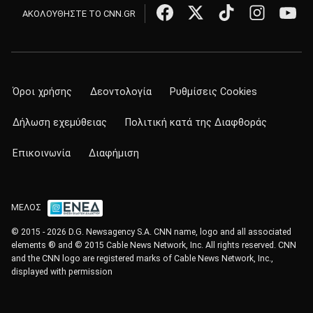
ΑΚΟΛΟΥΘΗΣΤΕ ΤΟ CNN.GR
Όροι χρήσης
Δεοντολογία
Ρυθμίσεις Cookies
Δήλωση εχεμύθειας
Πολιτική κατά της Διαφθοράς
Επικοινωνία
Διαφήμιση
ΜΕΛΟΣ
© 2015 - 2026 D.G. Newsagency S.A. CNN name, logo and all associated
elements ® and © 2015 Cable News Network, Inc. All rights reserved. CNN
and the CNN logo are registered marks of Cable News Network, Inc.,
displayed with permission