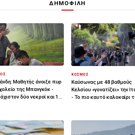
ΔΗΜΟΦΙΛΗ
ΟΣ
ΚΟΣΜΟΣ
άνδη: Μαθητής άνοιξε πυρ
Καύσωνας με 48 βαθμούς
χολείο της Μπανγκόκ -
Κελσίου «γονατίζει» την Ιτ
άχιστον δύο νεκροί και 15
- Το πιο καυτό καλοκαίρι 
ματίες
τελευταίου αιώνα