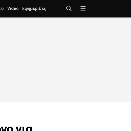
το
Video
Εφημερίδες
νο για