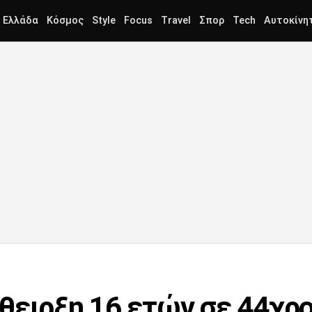
Ελλάδα
Κόσμος
Style
Focus
Travel
Σπορ
Tech
Αυτοκίνη
θειρξη 16 ετών σε 44χρο