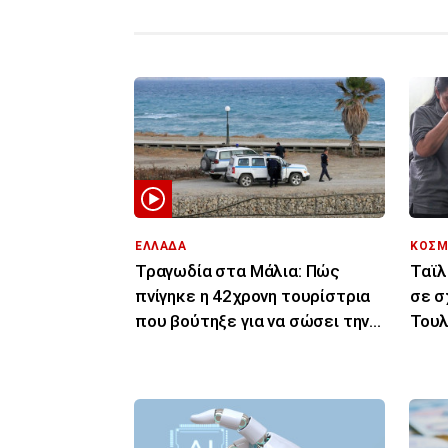
ΕΛΛΑΔΑ
ΚΟΣΜ
Τραγωδία στα Μάλια: Πώς
Ταϊλ
πνίγηκε η 42χρονη τουρίστρια
σε σ
που βούτηξε για να σώσει την
Τουλ
43χρονη φίλη της
τραυ