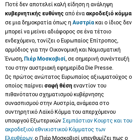
Ποτέ δεν αποτελεί καλή είδηση η ανάληψη
κυβερνητικής ευθύνης
από ένα
ακροδεξιό κόμμα
σε μια δημοκρατία όπως η
Αυστρία
και ο ίδιος δεν
μπορεί να μείνει αδιάφορος σε ένα τέτοιο
ενδεχόμενο, τονίζει ο Ευρωπαίος Επίτροπος,
αρμόδιος για την Οικονομική και Νομισματική
Ένωση,
Πιέρ Μοσκοβισί
, σε σημερινή συνέντευξή
του στην αυστριακή εφημερίδα Die Presse.
Ως πρώτος ανώτατος Ευρωπαίος αξιωματούχος ο
οποίος παίρνει
σαφή θέση
εναντίον του
πιθανότατου σχηματισμού κυβέρνησης
συνασπισμού στην Αυστρία, ανάμεσα στο
συντηρητικό Λαϊκό Κόμμα του απερχόμενου
υπουργού Εξωτερικών
Σεμπάστιαν Κουρτς και του
ακροδεξιού εθνικιστικού Κόμματος των
Ελευθέρων,
ο Πιέρ Μοσκοβισί υπενθυμίζει πως ο