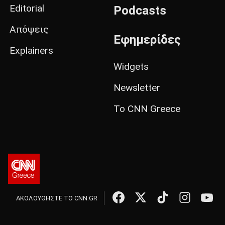
Editorial
Podcasts
Απόψεις
Εφημερίδες
Explainers
Widgets
Newsletter
Το CNN Greece
ΑΚΟΛΟΥΘΗΣΤΕ ΤΟ CNN.GR