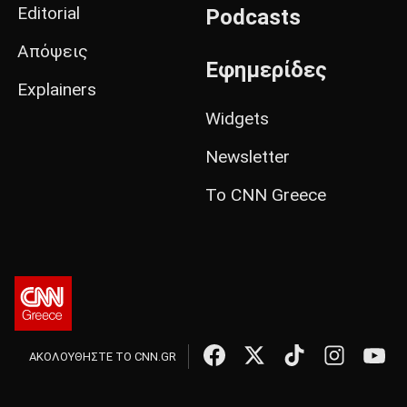
Editorial
Podcasts
Απόψεις
Εφημερίδες
Explainers
Widgets
Newsletter
Το CNN Greece
ΑΚΟΛΟΥΘΗΣΤΕ ΤΟ CNN.GR