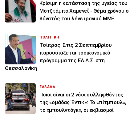
Κρίσιμη η κατάσταση της υγείας του
Μοτζτάμπα Χαμενεΐ - Θέμα χρόνου ο
θάνατός του λένε ιρανικά ΜΜΕ
ΠΟΛΙΤΙΚΗ
Τσίπρας: Στις 2 Σεπτεμβρίου
παρουσιάζεται τοοικονομικό
πρόγραμμα της ΕΛ.Α.Σ. στη
Θεσσαλονίκη
ΕΛΛΑΔΑ
Ποιοι είναι οι 2 νέοι συλληφθέντες
της «ομάδας Έντικ»: Το «πίτμπουλ»,
το «μπουλντόγκ», οι εκβιασμοί