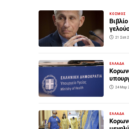
ΚΟΣΜΟΣ
Βιβλίο
γελούσ
21 Σεπ 2
ΕΛΛΑΔΑ
Κορωνο
υπουργ
24 Μαρ 
ΕΛΛΑΔΑ
Κορωνο
μεγαλύ