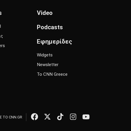
s
Video
l
Podcasts
ις
Εφημερίδες
ers
Widgets
Newsletter
Το CNN Greece
 ΤΟ CNN.GR