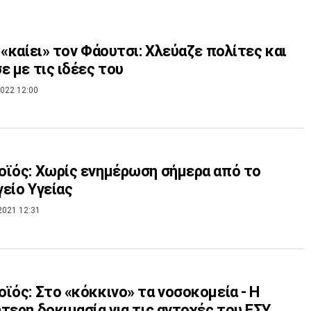
 «καίει» τον Φάουτσι: Χλεύαζε πολίτες και
ε με τις ιδέες του
022 12:00
ϊός: Χωρίς ενημέρωση σήμερα από το
είο Υγείας
2021 12:31
ϊός: Στο «κόκκινο» τα νοσοκομεία - Η
τερη δοκιμασία για τις αντοχές του ΕΣΥ