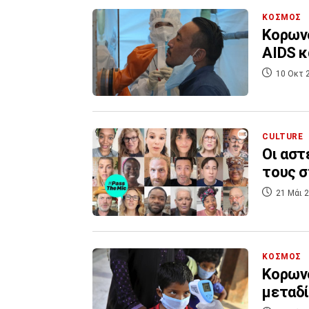
ΚΟΣΜΟΣ
Κορωνο
AIDS κ
10 Οκτ 
CULTURE
Oι αστ
τους σ
21 Μάι 2
ΚΟΣΜΟΣ
Κορωνο
μεταδί