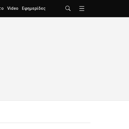
το
Video
Εφημερίδες