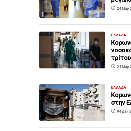
24 Μαρ 
ΕΛΛΑΔΑ
Κορωνο
νοσοκο
τρίτου
24 Μαρ 
ΕΛΛΑΔΑ
Κορωνο
στην Ε
04 Δεκ 2