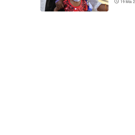
19 Μάι 2