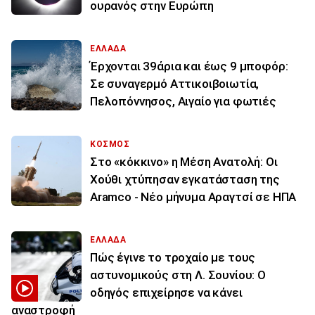
ουρανός στην Ευρώπη
ΕΛΛΑΔΑ
Έρχονται 39άρια και έως 9 μποφόρ:
Σε συναγερμό Αττικοιβοιωτία,
Πελοπόννησος, Αιγαίο για φωτιές
ΚΟΣΜΟΣ
Στο «κόκκινο» η Μέση Ανατολή: Οι
Χούθι χτύπησαν εγκατάσταση της
Aramco - Νέο μήνυμα Αραγτσί σε ΗΠΑ
ΕΛΛΑΔΑ
Πώς έγινε το τροχαίο με τους
αστυνομικούς στη Λ. Σουνίου: Ο
οδηγός επιχείρησε να κάνει
αναστροφή