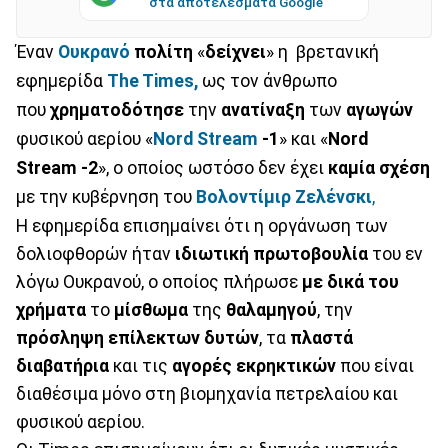
στα αποτελέσματα Google
Έναν
Ουκρανό
πολίτη
«
δείχνει
» η βρετανική
εφημερίδα
The Times,
ως τον άνθρωπο
που
χρηματοδότησε
την
ανατίναξη
των
αγωγών
φυσικού αερίου «
Nord Stream
-1
» και «
Nord
Stream
-2
», ο οποίος ωστόσο δεν έχει
καμία
σχέση
με την κυβέρνηση του
Βολοντίμιρ
Ζελένσκι
,
Η εφημερίδα επισημαίνει ότι η οργάνωση των
δολιοφθορών ήταν
ιδιωτική
πρωτοβουλία
του εν
λόγω Ουκρανού, ο οποίος πλήρωσε
με δικά του
χρήματα
το
μίσθωμα
της
θαλαμηγού
, την
πρόσληψη
επίλεκτων
δυτών
, τα
πλαστά
διαβατήρια
και τις
αγορές
εκρηκτικών
που είναι
διαθέσιμα μόνο στη βιομηχανία πετρελαίου και
φυσικού αερίου.