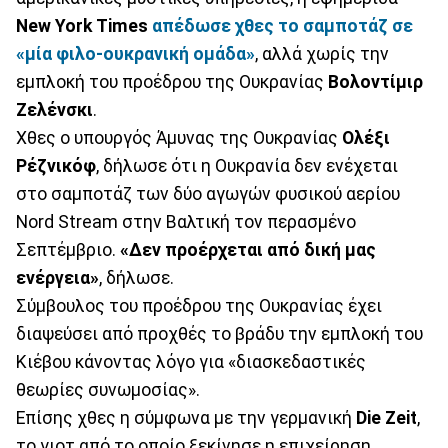
New York
Times
απέδωσε χθες το σαμποτάζ σε
«μία φιλο-ουκρανική ομάδα»
, αλλά χωρίς την
εμπλοκή του προέδρου της Ουκρανίας
Βολοντίμιρ
Ζελένσκι
.
Χθες ο υπουργός Άμυνας της Ουκρανίας
Ολέξι
Ρέζνικόφ
, δήλωσε ότι η Ουκρανία δεν ενέχεται
στο σαμποτάζ των δύο αγωγών φυσικού αερίου
Nord Stream στην Βαλτική τον περασμένο
Σεπτέμβριο.
«Δεν προέρχεται από δική μας
ενέργεια»
, δήλωσε.
Σύμβουλος του προέδρου της Ουκρανίας έχει
διαψεύσει από προχθές το βράδυ την εμπλοκή του
Κιέβου κάνοντας λόγο για «διασκεδαστικές
θεωρίες συνωμοσίας».
Επίσης χθες η σύμφωνα με την γερμανική
Die
Zeit
,
το γιοτ από το οποίο ξεκίνησε η επιχείρηση