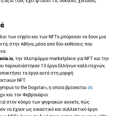
 η αξία τους έχει φτάσει τις δεκάδες χιλιάδες
ρά
ίλοι των crypto και των NFTs μπόρεσαν να δουν μια
ντά, στην Αθήνα, μέσα από δύο εκθέσεις που
να.
ania.io
, την πλατφόρμα-marketplace για NFT και την
ου παρουσιάστηκαν 13 έργα Ελλήνων καλλιτεχνών,
 αποκτήσει τα έργα αυτά στη μορφή
εκτικών NFT.
lympus to the Dogstar», η οποία βρίσκεται
σε
χρι και τον Φεβρουάριο.
ατιά στον κόσμο των ψηφιακών assets, πώς
ούν να έχουν ως εικαστικό και συλλεκτικό έργο.