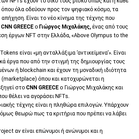
ων NFTs έχουν το δικό τους ρίσκο όπως και η κάθε
 όπου όλα οδεύουν προς τον ψηφιακό κόσμο, τα
απήχηση. Είναι το νέο κίνημα της τέχνης που
ο
CNN GREECE
o
Γιώργος Μιχαλάκης,
ένας από τους
ση έργων NFT στην Ελλάδα, «Above Olympus to the
Tokens είναι «μη ανταλλάξιμα ‘αντικείμενα’». Είναι
κά έργα που από την στιγμή της δημιουργίας τους
ένων ή blockchain και έχουν τη μοναδική ιδιότητα
(marketplace) όπου και κατοχυρώνεται η
εξηγεί στο
CNN GREECE
ο Γιώργος Μιχαλάκης και
 που θέλει να αγοράσει NFTs.
φιακής τέχνης είναι η πληθώρα επιλογών. Υπάρχουν
 όμως θεωρώ πως τα κριτήρια που πρέπει να λάβει
oject αν είναι επώνυμοι ή ανώνυμοι και η