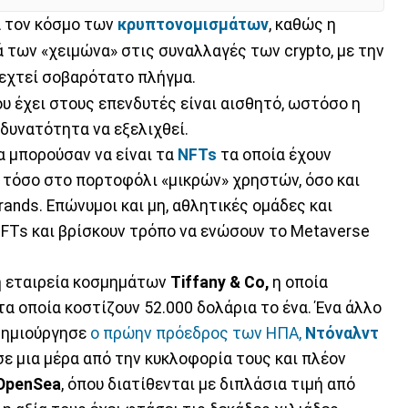
ια τον κόσμο των
κρυπτονομισμάτων
, καθώς η
ά των «χειμώνα» στις συναλλαγές των crypto, με την
εχτεί σοβαρότατο πλήγμα.
υ έχει στους επενδυτές είναι αισθητό, ωστόσο η
δυνατότητα να εξελιχθεί.
 μπορούσαν να είναι τα
NFTs
τα οποία έχουν
 τόσο στο πορτοφόλι «μικρών» χρηστών, όσο και
nds. Επώνυμοι και μη, αθλητικές ομάδες και
NFTs και βρίσκουν τρόπο να ενώσουν το Metaverse
η εταιρεία κοσμημάτων
Tiffany & Co,
η οποία
τα οποία κοστίζουν 52.000 δολάρια το ένα. Ένα άλλο
 δημιούργησε
ο πρώην πρόεδρος των ΗΠΑ,
Ντόναλντ
σε μια μέρα από την κυκλοφορία τους και πλέον
OpenSea
, όπου διατίθενται με διπλάσια τιμή από