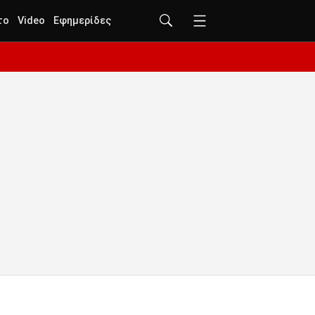
το
Video
Εφημερίδες