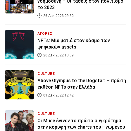
νοημοσύνη – Οι τάσεις στον πολιτισμό
το 2023
26 Δεκ 2023 09:30
ΑΓΟΡΕΣ
NFTs: Μια ματιά στον κόσμο των
ψηφιακών assets
20 Δεκ 2022 10:39
CULTURE
Above Olympus to the Dogstar: Η πρώτη
εκθέση NFTs στην Ελλάδα
01 Δεκ 2022 12:42
CULTURE
Οι Muse έγιναν το πρώτο συγκρότημα
στην κορυφή των charts του Ηνωμένου