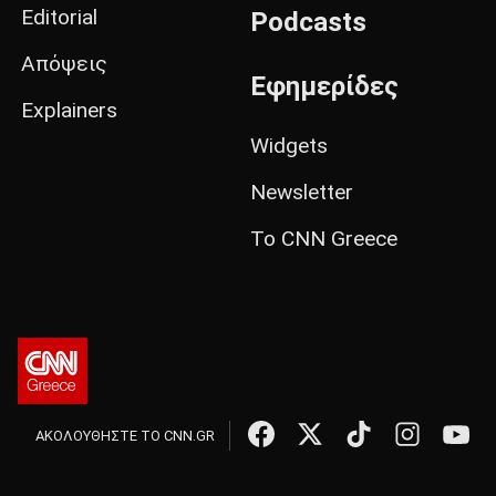
Editorial
Podcasts
Απόψεις
Εφημερίδες
Explainers
Widgets
Newsletter
Το CNN Greece
ΑΚΟΛΟΥΘΗΣΤΕ ΤΟ CNN.GR