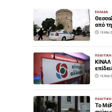
ΕΛΛΑΔΑ
Θεσσα
από τη
18 Μάι 2
ΠΟΛΙΤΙΚΗ
ΚΙΝΑΛ 
επίδει
16 Νοε 2
ΠΟΛΙΤΙΚΗ
Το ΜέΡ
ακύρωσ