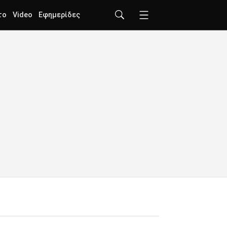
το
Video
Εφημερίδες