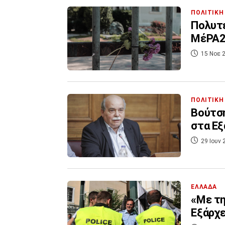
ΠΟΛΙΤΙΚΗ
Πολυτε
ΜέΡΑ25
15 Νοε 2
ΠΟΛΙΤΙΚΗ
Βούτσ
στα Εξ
29 Ιουν 
ΕΛΛΑΔΑ
«Με τη
Εξάρχε