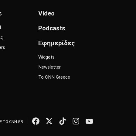
s
Video
l
Podcasts
ις
Εφημερίδες
ers
Widgets
Newsletter
Το CNN Greece
 ΤΟ CNN.GR