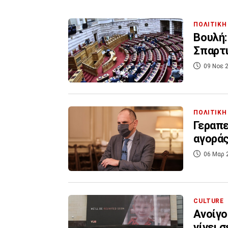
ΠΟΛΙΤΙΚΗ
Βουλή:
Σπαρτ
09 Νοε 2
ΠΟΛΙΤΙΚΗ
Γεραπε
αγοράς
06 Μαρ 
CULTURE
Ανοίγο
γίνει σ