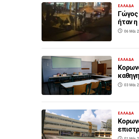
ΕΛΛΑΔΑ
Γώγος 
ήταν η
06 Μάι 2
ΕΛΛΑΔΑ
Κορωνο
καθηγη
03 Μάι 2
ΕΛΛΑΔΑ
Κορωνο
επιστρ
01 Μάι 2