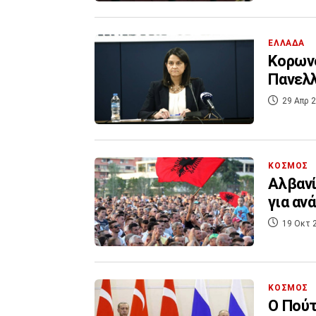
ΕΛΛΑΔΑ
Κορωνο
Πανελλ
29 Απρ 2
ΚΟΣΜΟΣ
Αλβανί
για αν
19 Οκτ 
ΚΟΣΜΟΣ
Ο Πούτ