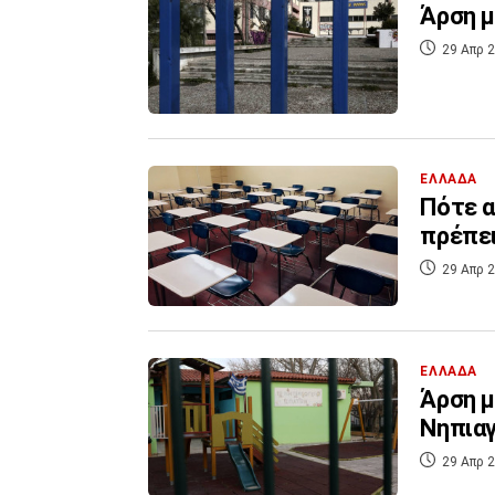
Άρση μ
29 Απρ 2
ΕΛΛΑΔΑ
Πότε α
πρέπει
29 Απρ 2
ΕΛΛΑΔΑ
Άρση μ
Νηπια
29 Απρ 2