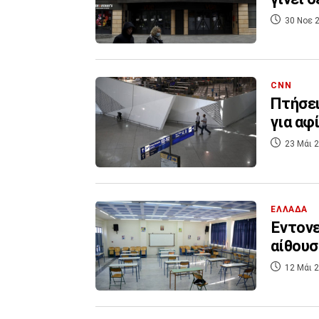
30 Νοε 2
CNN
Πτήσει
για αφ
23 Μάι 2
ΕΛΛΑΔΑ
Έντονε
αίθουσ
12 Μάι 2