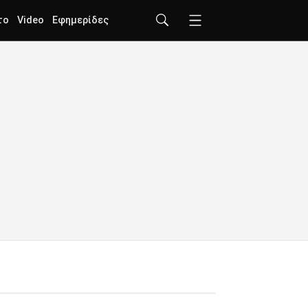
το
Video
Εφημερίδες