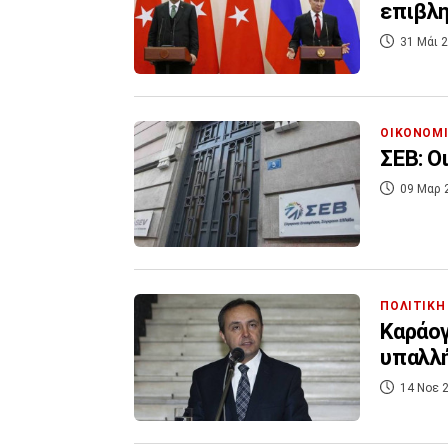
επιβλη
31 Μάι 2
ΟΙΚΟΝΟΜ
ΣΕΒ: Ο
09 Μαρ 
ΠΟΛΙΤΙΚΗ
Καράογ
υπαλλή
14 Νοε 2