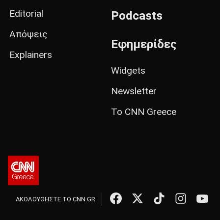
Editorial
Podcasts
Απόψεις
Εφημερίδες
Explainers
Widgets
Newsletter
Το CNN Greece
ΑΚΟΛΟΥΘΗΣΤΕ ΤΟ CNN.GR