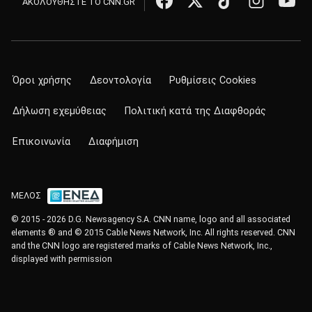
ΑΚΟΛΟΥΘΗΣΤΕ ΤΟ CNN.GR
Όροι χρήσης
Δεοντολογία
Ρυθμίσεις Cookies
Δήλωση εχεμύθειας
Πολιτική κατά της Διαφθοράς
Επικοινωνία
Διαφήμιση
ΜΕΛΟΣ
© 2015 - 2026 D.G. Newsagency S.A. CNN name, logo and all associated
elements ® and © 2015 Cable News Network, Inc. All rights reserved. CNN
and the CNN logo are registered marks of Cable News Network, Inc.,
displayed with permission