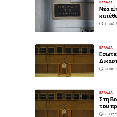
ΕΛΛΑΔΑ
Νέα αί
κατέθε
11 Φεβ 2
ΕΛΛΑΔΑ
Εσωτε
Δικαστ
03 Δεκ 2
ΕΛΛΑΔΑ
Στη Βο
του πρ
21 Σεπ 2