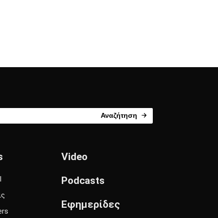
Αναζήτηση
s
Video
l
Podcasts
ις
Εφημερίδες
ers