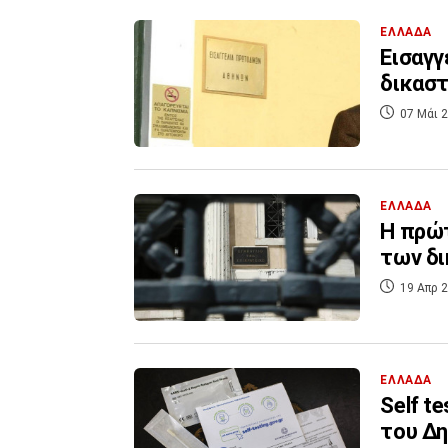
ΕΛΛΑΔΑ
Εισαγγ
δικαστ
07 Μάι 2
ΕΛΛΑΔΑ
Η πρώτ
των δι
19 Απρ 2
ΕΛΛΑΔΑ
Self t
του Δη