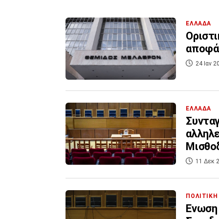
ΕΛΛΑΔΑ
Οριστι
αποφάσ
24 Ιαν 2
ΕΛΛΑΔΑ
Συνταγ
αλληλε
Μισθο
11 Δεκ 2
ΠΟΛΙΤΙΚΗ
Ενωση 