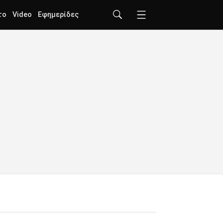
το
Video
Εφημερίδες