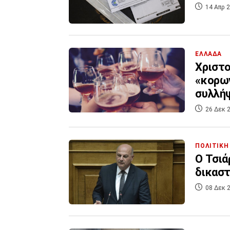
14 Απρ 2
ΕΛΛΑΔΑ
Χριστο
«κορων
συλλή
26 Δεκ 2
ΠΟΛΙΤΙΚΗ
O Τσιά
δικαστ
08 Δεκ 2