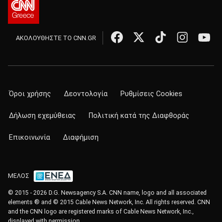
ΑΚΟΛΟΥΘΗΣΤΕ ΤΟ CNN.GR
Όροι χρήσης
Δεοντολογία
Ρυθμίσεις Cookies
Δήλωση εχεμύθειας
Πολιτική κατά της Διαφθοράς
Επικοινωνία
Διαφήμιση
ΜΕΛΟΣ
© 2015 - 2026 D.G. Newsagency S.A. CNN name, logo and all associated
elements ® and © 2015 Cable News Network, Inc. All rights reserved. CNN
and the CNN logo are registered marks of Cable News Network, Inc.,
displayed with permission