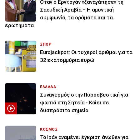
Όταν ο Ερντογάν «ξαναγάπησε» τη
Σαουδική Αραβία – Η αμυντική
συμφωνία, τα οράματα και τα
ερωτήματα
ΣΠΟΡ
Eurojackpot: Οι τυχεροί αριθμοί για τα
32 εκατoμμύρια ευρώ
ΕΛΛΑΔΑ
Συναγερμός στην Πυροσβεστική για
φωτιά στη Σητεία - Καίει σε
δυσπρόσιτο σημείο
ΚΟΣΜΟΣ
Το Ιράν αναμένει έγκριση άνωθεν για