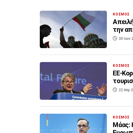
ΚΟΣΜΟΣ
Απειλή
την α
30 Ιουν 
ΚΟΣΜΟΣ
ΕΕ-Κορ
τουρι
22 Απρ 2
ΚΟΣΜΟΣ
Μάας: 
Ευρωπα