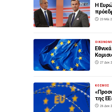
Η Ευρώ
πρόεδ
23 Μάι 2
ΟΙΚΟΝΟΜ
Εθνικά
Κομισι
27 Δεκ 2
ΚΟΣΜΟΣ
«Προσφ
της ΕΕ
26 Δεκ 2