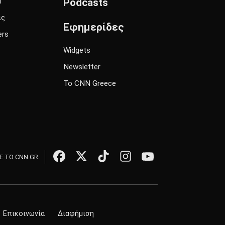
l
Podcasts
ις
Εφημερίδες
ers
Widgets
Newsletter
Το CNN Greece
 ΤΟ CNN.GR
Επικοινωνία
Διαφήμιση