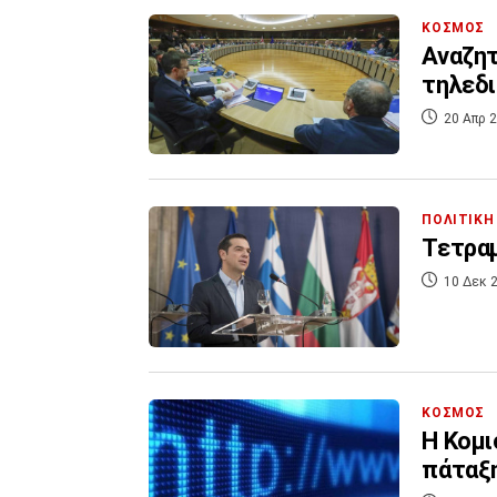
ΚΟΣΜΟΣ
Αναζητ
τηλεδι
20 Απρ 2
ΠΟΛΙΤΙΚΗ
Τετραμ
10 Δεκ 2
ΚΟΣΜΟΣ
Η Κομι
πάταξη