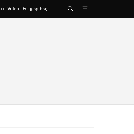
το
Video
Εφημερίδες