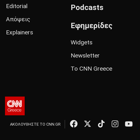
Editorial
Podcasts
Απόψεις
Εφημερίδες
Explainers
Widgets
Newsletter
Το CNN Greece
ΑΚΟΛΟΥΘΗΣΤΕ ΤΟ CNN.GR