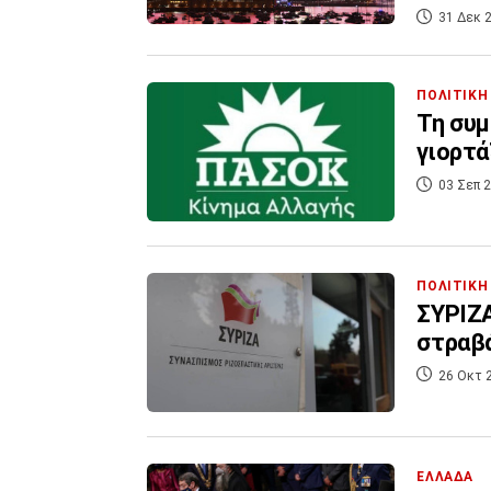
31 Δεκ 2
ΠΟΛΙΤΙΚΗ
Τη συμ
γιορτά
03 Σεπ 2
ΠΟΛΙΤΙΚΗ
ΣΥΡΙΖΑ
στραβά
26 Οκτ 
ΕΛΛΑΔΑ