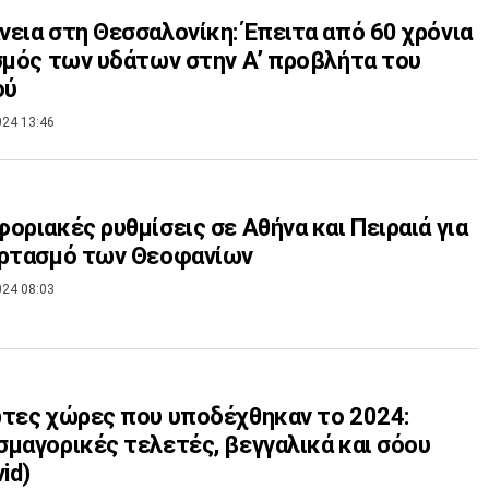
εια στη Θεσσαλονίκη: Έπειτα από 60 χρόνια
σμός των υδάτων στην Α’ προβλήτα του
ού
024 13:46
οριακές ρυθμίσεις σε Αθήνα και Πειραιά για
ορτασμό των Θεοφανίων
024 08:03
τες χώρες που υποδέχθηκαν το 2024:
μαγορικές τελετές, βεγγαλικά και σόου
id)