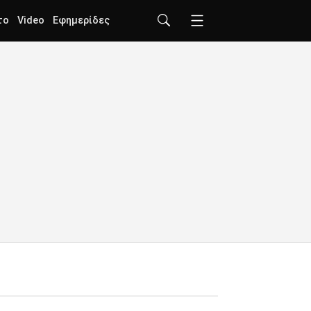
το
Video
Εφημερίδες