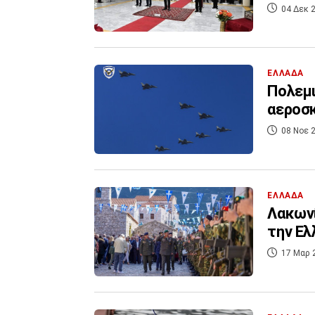
04 Δεκ 2
ΕΛΛΑΔΑ
Πολεμι
αεροσ
08 Νοε 2
ΕΛΛΑΔΑ
Λακωνί
την Ελ
17 Μαρ 