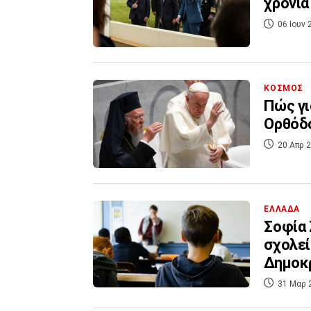
χρόνια
06 Ιουν 
ΚΟΣΜΟΣ
Πώς γι
Ορθόδο
20 Απρ 2
ΕΛΛΑΔΑ
Σοφία 
σχολεί
Δημοκ
31 Μαρ 