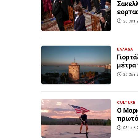
Σακελλ
εορτασ
26 Οκτ 
ΕΛΛΑΔΑ
Γιορτά
μέτρα 
26 Οκτ 
CULTURE
Ο Μαρκ
πρωτότ
05 Ιουλ 