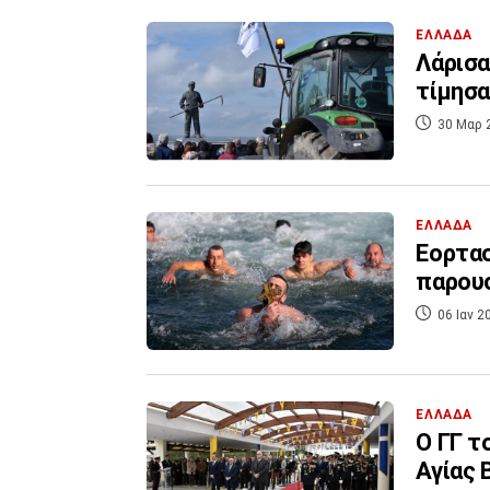
ΕΛΛΑΔΑ
Λάρισα
τίμησα
30 Μαρ 
ΕΛΛΑΔΑ
Εορτασ
παρουσ
06 Ιαν 2
ΕΛΛΑΔΑ
Ο ΓΓ τ
Αγίας 