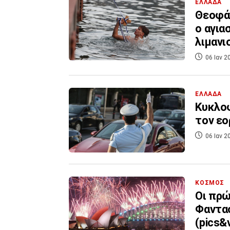
ΕΛΛΑΔΑ
Θεοφάν
ο αγια
λιμανι
06 Ιαν 2
ΕΛΛΑΔΑ
Κυκλοφ
τον ε
06 Ιαν 2
ΚΟΣΜΟΣ
Οι πρώ
Φαντασ
(pics&v