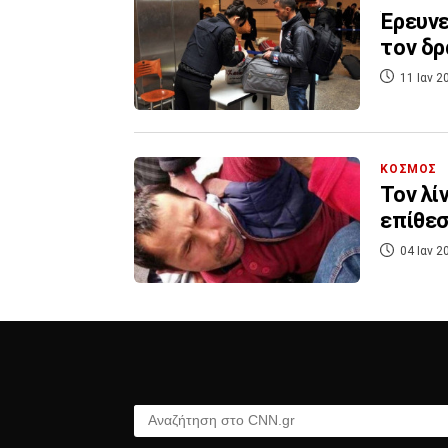
Έρευνε
τον δρ
11 Ιαν 2
ΚΟΣΜΟΣ
Τον λί
επίθεσ
04 Ιαν 2
Αναζήτηση στο CNN.gr