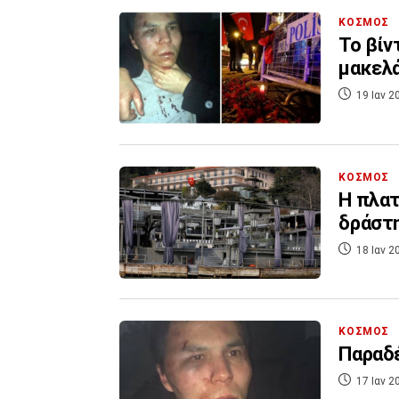
ΚΟΣΜΟΣ
Το βίν
μακελά
19 Ιαν 2
ΚΟΣΜΟΣ
Η πλατ
δράστη
18 Ιαν 2
ΚΟΣΜΟΣ
Παραδέ
17 Ιαν 2