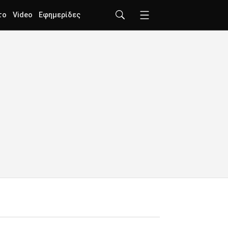
το
Video
Εφημερίδες