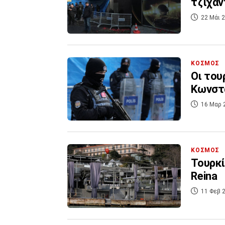
τζιχαν
22 Μάι 2
ΚΟΣΜΟΣ
Οι του
Κωνστ
16 Μαρ 
ΚΟΣΜΟΣ
Τουρκί
Reina
11 Φεβ 2