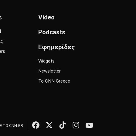
s
Video
l
Podcasts
ις
Εφημερίδες
ers
Widgets
Newsletter
Το CNN Greece
 ΤΟ CNN.GR