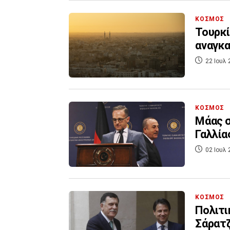
ΚΟΣΜΟΣ
Τουρκί
αναγκα
22 Ιουλ 
ΚΟΣΜΟΣ
Μάας σ
Γαλλία
02 Ιουλ 
ΚΟΣΜΟΣ
Πολιτι
Σάρατ