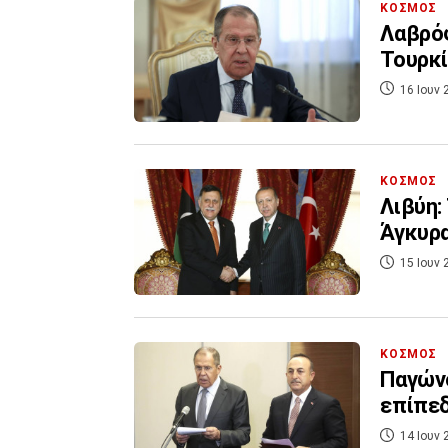
ΚΟΣΜΟΣ
Λαβρόφ
Τουρκί
16 Ιουν 
ΚΟΣΜΟΣ
Λιβύη:
Άγκυρα
15 Ιουν 
ΚΟΣΜΟΣ
Παγώνο
επίπεδ
14 Ιουν 