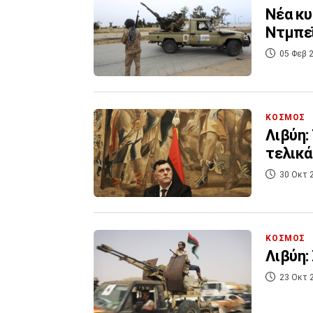
Νέα κυ
Ντμπε
05 Φεβ 2
ΚΟΣΜΟΣ
Λιβύη:
τελικά
30 Οκτ 
ΚΟΣΜΟΣ
Λιβύη:
23 Οκτ 