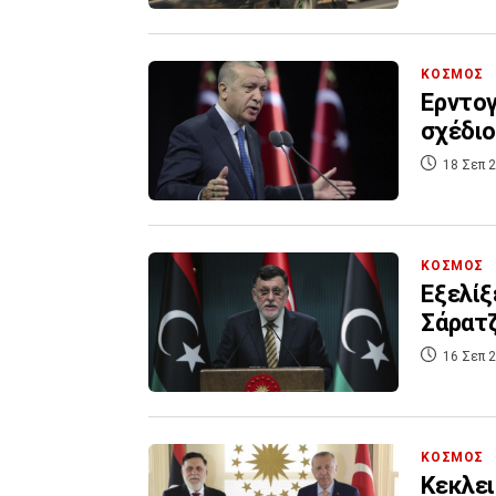
ΚΟΣΜΟΣ
Ερντογ
σχέδιο
18 Σεπ 2
ΚΟΣΜΟΣ
Εξελίξ
Σάρατ
16 Σεπ 2
ΚΟΣΜΟΣ
Κεκλει