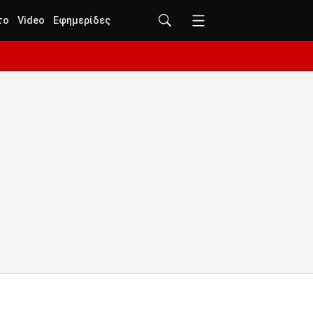
το
Video
Εφημερίδες