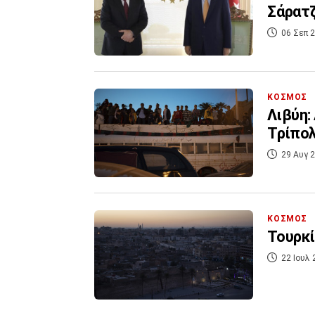
06 Σεπ 2
ΚΟΣΜΟΣ
Λιβύη:
Τρίπο
29 Αυγ 2
ΚΟΣΜΟΣ
Τουρκί
22 Ιουλ 