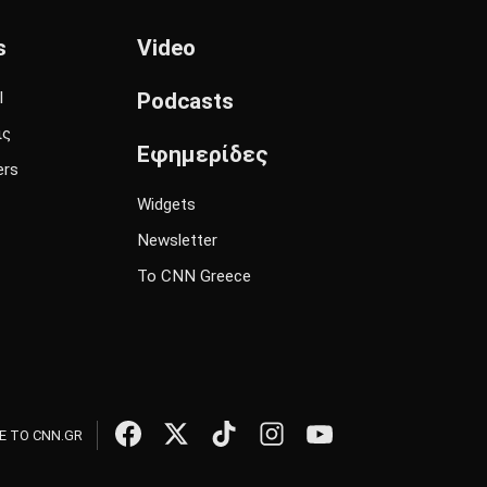
s
Video
l
Podcasts
ις
Εφημερίδες
ers
Widgets
Newsletter
Το CNN Greece
 ΤΟ CNN.GR