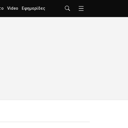
το
Video
Εφημερίδες