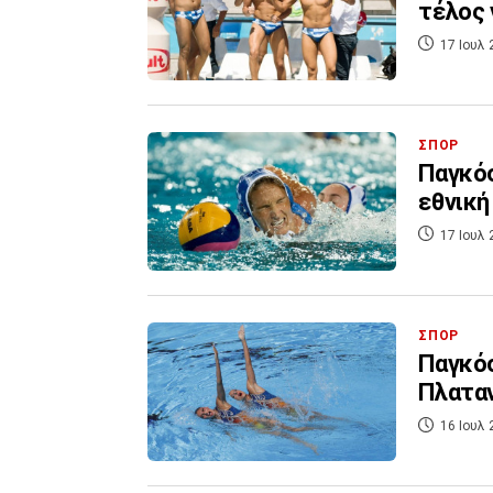
τέλος 
17 Ιουλ 
ΣΠΟΡ
Παγκόσ
εθνική
17 Ιουλ 
ΣΠΟΡ
Παγκόσ
Πλατα
16 Ιουλ 