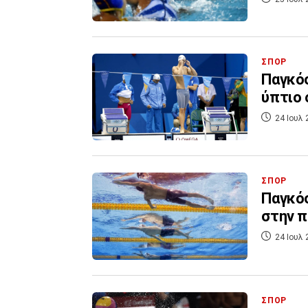
ΣΠΟΡ
Παγκόσ
ύπτιο 
24 Ιουλ 
ΣΠΟΡ
Παγκό
στην π
24 Ιουλ 
ΣΠΟΡ