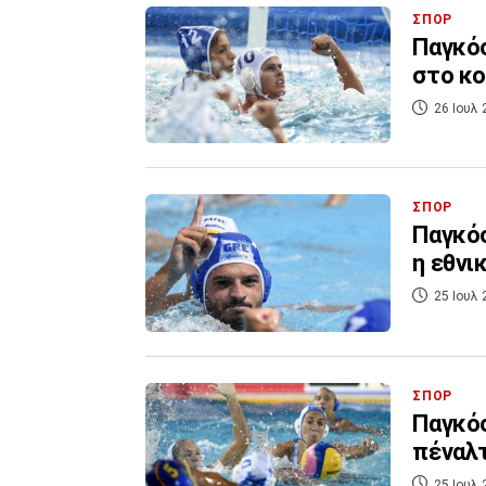
ΣΠΟΡ
Παγκόσ
στο κο
26 Ιουλ 
ΣΠΟΡ
Παγκόσ
η εθνι
25 Ιουλ 
ΣΠΟΡ
Παγκόσ
πέναλτ
25 Ιουλ 