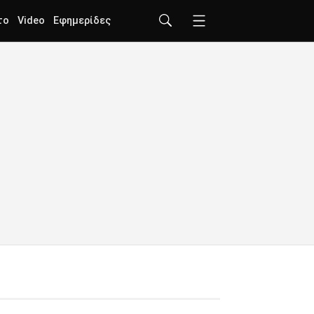
το
Video
Εφημερίδες