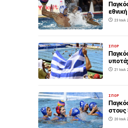
Παγκόσ
εθνική
23 Ιουλ 
ΣΠΟΡ
Παγκόσ
υποτάχ
21 Ιουλ 
ΣΠΟΡ
Παγκόσ
στους 
20 Ιουλ 