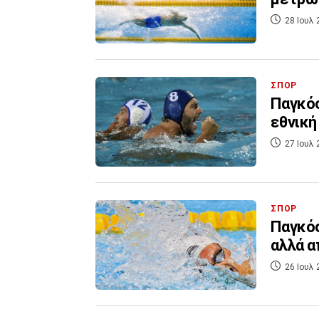
28 Ιουλ 
ΣΠΟΡ
Παγκόσ
εθνική
27 Ιουλ 
ΣΠΟΡ
Παγκόσ
αλλά α
26 Ιουλ 