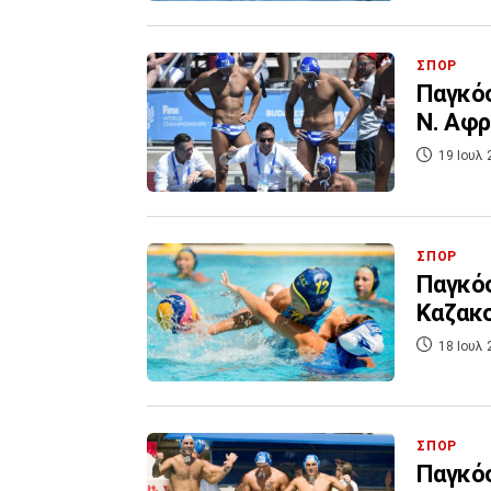
ΣΠΟΡ
Παγκόσ
Ν. Αφρ
19 Ιουλ 
ΣΠΟΡ
Παγκόσ
Καζακσ
18 Ιουλ 
ΣΠΟΡ
Παγκόσ