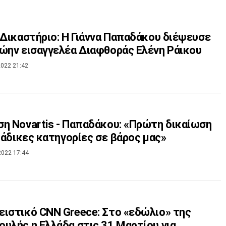
 Δικαστήριο: Η Γιάννα Παπαδάκου διέψευσε
ώην εισαγγελέα Διαφθοράς Ελένη Ράικου
022 21:42
η Novartis - Παπαδάκου: «Πρώτη δικαίωση
ς άδικες κατηγορίες σε βάρος μας»
2022 17:44
ιστικό CNN Greece: Στο «εδώλιο» της
υλής η Ελλάδα στις 31 Μαρτίου για