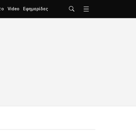
το
Video
Εφημερίδες