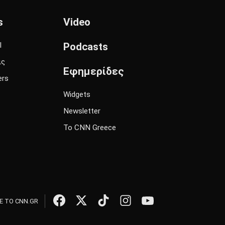
s
Video
l
Podcasts
ις
Εφημερίδες
ers
Widgets
Newsletter
Το CNN Greece
 ΤΟ CNN.GR