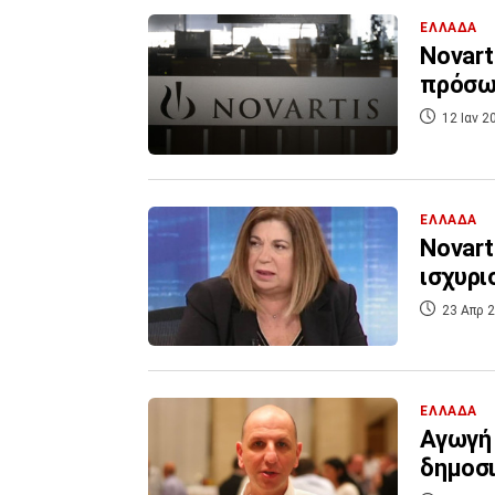
ΕΛΛΑΔΑ
Νovart
πρόσωπ
12 Ιαν 2
ΕΛΛΑΔΑ
Novart
ισχυρι
23 Απρ 2
ΕΛΛΑΔΑ
Αγωγή 
δημοσι