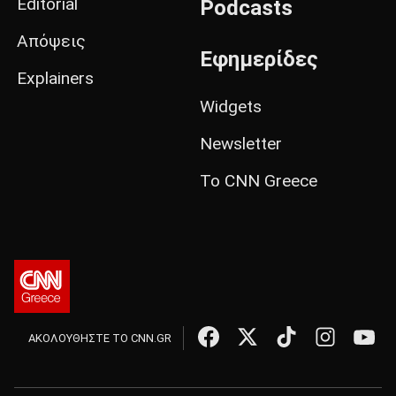
Editorial
Podcasts
Απόψεις
Εφημερίδες
Explainers
Widgets
Newsletter
Το CNN Greece
ΑΚΟΛΟΥΘΗΣΤΕ ΤΟ CNN.GR