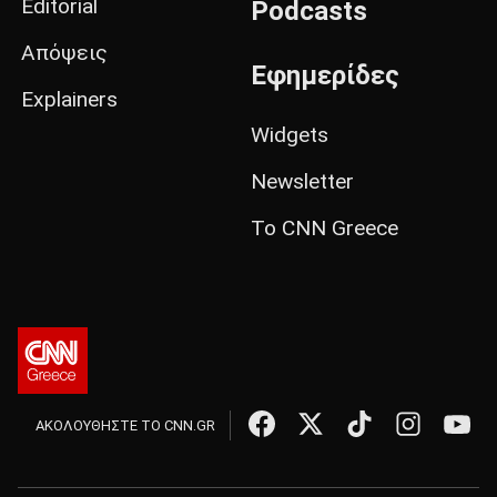
Editorial
Podcasts
Απόψεις
Εφημερίδες
Explainers
Widgets
Newsletter
Το CNN Greece
ΑΚΟΛΟΥΘΗΣΤΕ ΤΟ CNN.GR