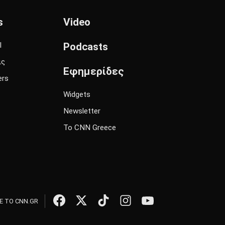
s
Video
l
Podcasts
ις
Εφημερίδες
ers
Widgets
Newsletter
Το CNN Greece
 ΤΟ CNN.GR