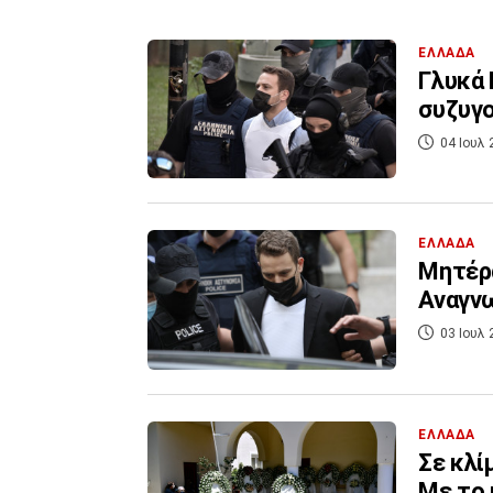
ΕΛΛΑΔΑ
Γλυκά 
συζυγο
04 Ιουλ 
ΕΛΛΑΔΑ
Μητέρα
Αναγν
03 Ιουλ 
ΕΛΛΑΔΑ
Σε κλί
Με το 