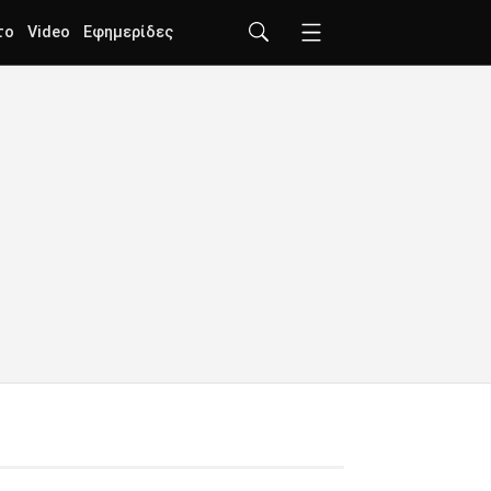
το
Video
Εφημερίδες