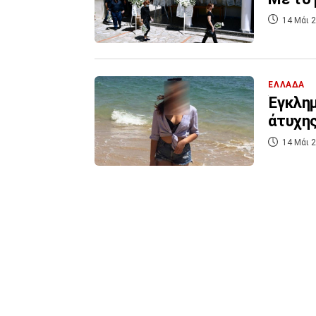
14 Μάι 2
ΕΛΛΑΔΑ
Έγκλημ
άτυχης
14 Μάι 2