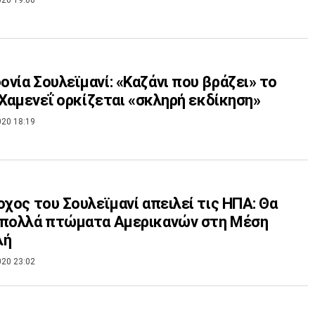
νία Σουλεϊμανί: «Καζάνι που βράζει» το
ο Χαμενεΐ ορκίζεται «σκληρή εκδίκηση»
020 18:19
οχος του Σουλεϊμανί απειλεί τις ΗΠΑ: Θα
 πολλά πτώματα Αμερικανών στη Μέση
λή
020 23:02