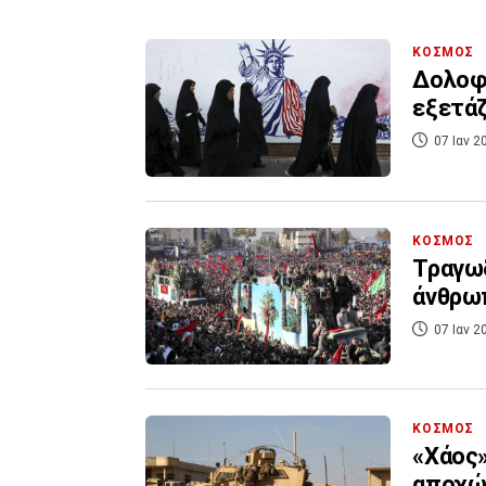
ΚΟΣΜΟΣ
Δολοφο
εξετάζ
07 Ιαν 2
ΚΟΣΜΟΣ
Τραγωδ
άνθρωπ
07 Ιαν 2
ΚΟΣΜΟΣ
«Χάος»
αποχώρ