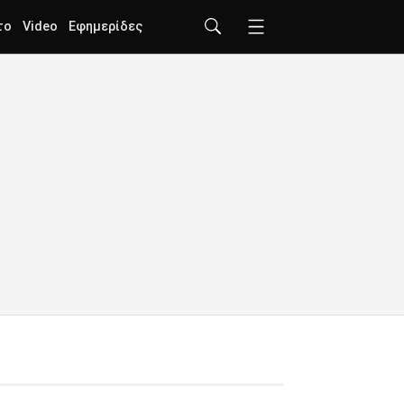
το
Video
Εφημερίδες