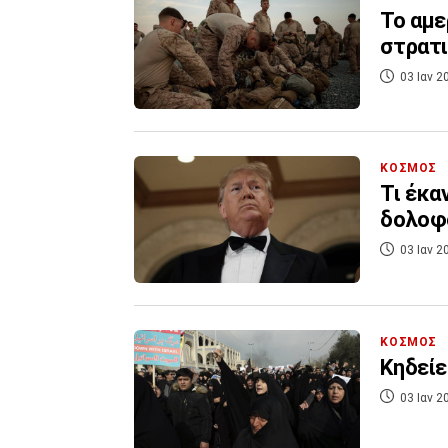
Το αμε
στρατ
03 Ιαν 2
ΚΟΣΜΟΣ
Τι έκα
δολοφο
03 Ιαν 2
ΚΟΣΜΟΣ
Κηδείε
03 Ιαν 2