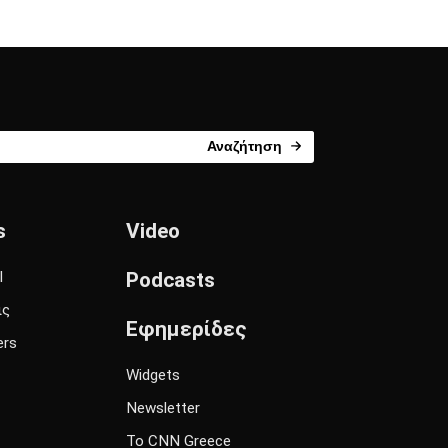
Αναζήτηση
s
Video
l
Podcasts
ις
Εφημερίδες
ers
Widgets
Newsletter
Το CNN Greece