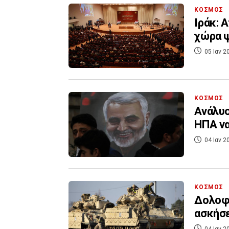
ΚΟΣΜΟΣ
Ιράκ: 
χώρα ψ
05 Ιαν 2
ΚΟΣΜΟΣ
Ανάλυσ
ΗΠΑ να
04 Ιαν 2
ΚΟΣΜΟΣ
Δολοφο
ασκήσε
04 Ιαν 2