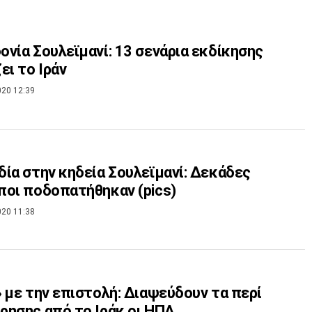
νία Σουλεϊμανί: 13 σενάρια εκδίκησης
ει το Ιράν
020 12:39
ία στην κηδεία Σουλεϊμανί: Δεκάδες
οι ποδοπατήθηκαν (pics)
020 11:38
 με την επιστολή: Διαψεύδουν τα περί
ησης από το Ιράκ οι ΗΠΑ