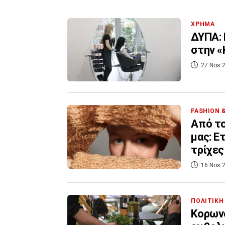
ΧΡΗΜΑ
ΔΥΠΑ: 
στην 
27 Νοε 2
FASHION 
Από τ
μας: Ε
τρίχες
16 Νοε 2
ΠΟΛΙΤΙΚΗ
Κορωνο