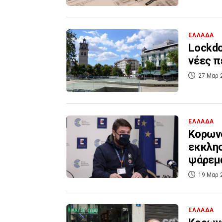
ΕΛΛΑΔΑ
Lockdo
νέες π
27 Μαρ 
ΕΛΛΑΔΑ
Κορωνο
εκκλησ
ψάρεμ
19 Μαρ 
ΕΛΛΑΔΑ