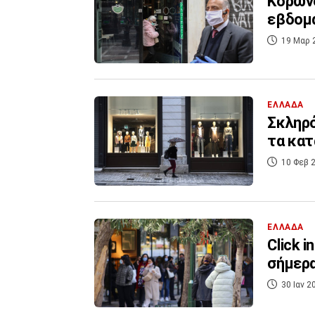
Κορωνο
εβδομά
19 Μαρ 
ΕΛΛΑΔΑ
Σκληρό
τα κατ
10 Φεβ 2
ΕΛΛΑΔΑ
Click 
σήμερα
30 Ιαν 2