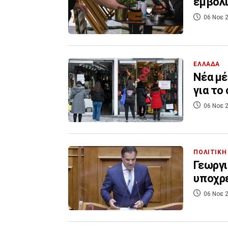
εμβολι
06 Νοε 2
ΕΛΛΑΔΑ
Νέα μέ
για το
06 Νοε 2
ΠΟΛΙΤΙΚΗ
Γεωργι
υποχρ
06 Νοε 2