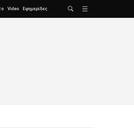
το
Video
Εφημερίδες