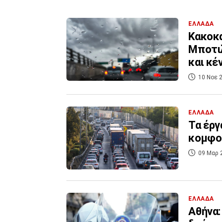
ΕΛΛΑΔΑ
Κακοκα
Μποτιλ
και κέν
10 Νοε 2
ΕΛΛΑΔΑ
Τα έργ
κομφο
09 Μαρ 
ΕΛΛΑΔΑ
Αθήνα: