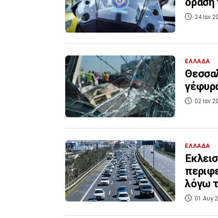
δράση 
24 Ιαν 2
ΕΛΛΑΔΑ
Θεσσαλ
γέφυρα
02 Ιαν 2
ΕΛΛΑΔΑ
Έκλεισ
περιφε
λόγω 
01 Αυγ 2