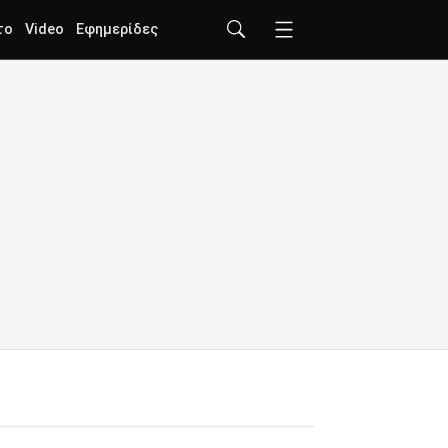
το
Video
Εφημερίδες