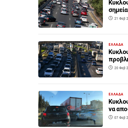
Κυκλοφ
σημεία
21 Φεβ 2
ΕΛΛΑΔΑ
Κυκλοφ
προβλ
20 Φεβ 2
ΕΛΛΑΔΑ
Κυκλοφ
να απ
07 Φεβ 2