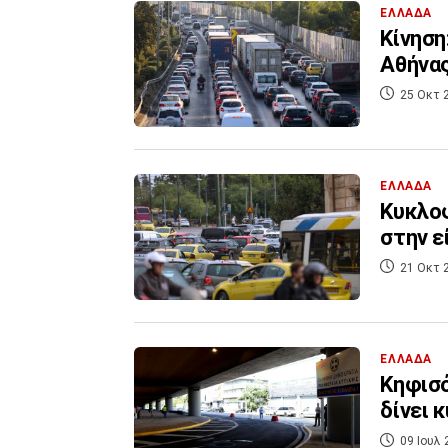
ΕΛΛΑΔΑ
Κίνηση
Αθήνας
25 Οκτ 
ΕΛΛΑΔΑ
Κυκλοφ
στην 
21 Οκτ 
ΕΛΛΑΔΑ
Κηφισό
δίνει 
09 Ιουλ 