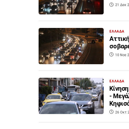
21 Δεκ 2
ΕΛΛΑΔΑ
Αττική
σοβαρ
10 Νοε 2
ΕΛΛΑΔΑ
Κίνηση
- Μεγά
Κηφισ
26 Οκτ 