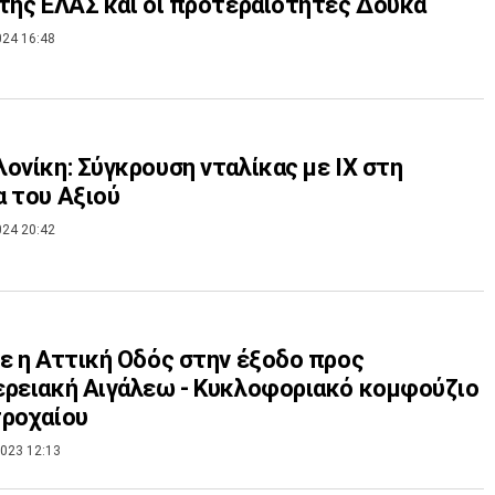
της ΕΛΑΣ και οι προτεραιότητες Δούκα
024 16:48
ονίκη: Σύγκρουση νταλίκας με ΙΧ στη
 του Αξιού
024 20:42
ε η Αττική Οδός στην έξοδο προς
ρειακή Αιγάλεω - Κυκλοφοριακό κομφούζιο
τροχαίου
023 12:13