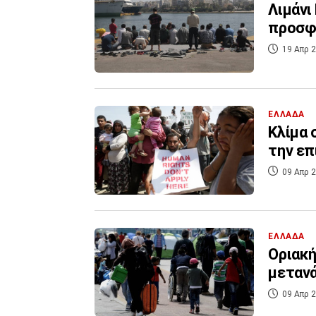
Λιμάνι
προσφ
19 Απρ 2
ΕΛΛΑΔΑ
Κλίμα 
την επ
09 Απρ 2
ΕΛΛΑΔΑ
Οριακή
μεταν
09 Απρ 2