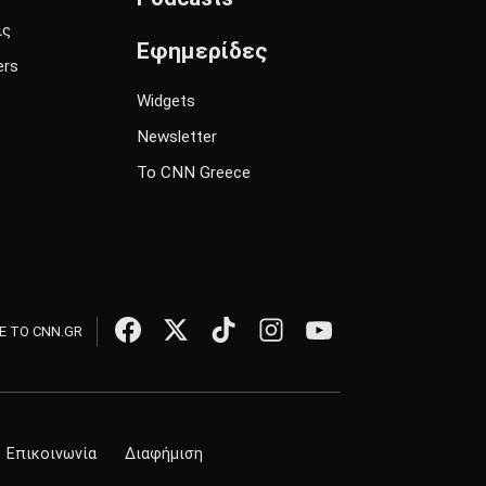
ις
Εφημερίδες
ers
Widgets
Newsletter
Το CNN Greece
 ΤΟ CNN.GR
Επικοινωνία
Διαφήμιση