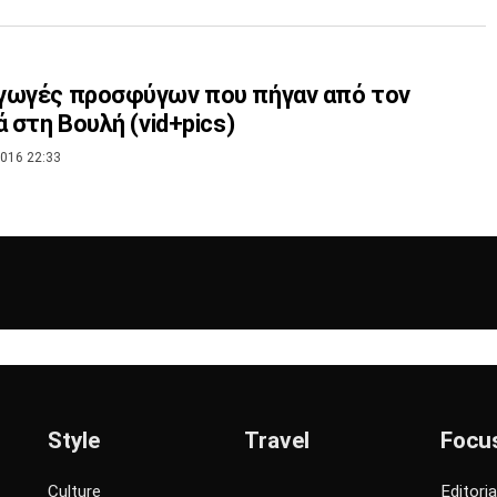
γωγές προσφύγων που πήγαν από τον
ά στη Βουλή (vid+pics)
016 22:33
Style
Travel
Focu
Culture
Editoria