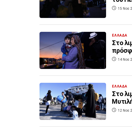
15 Νοε 2
ΕΛΛΑΔΑ
Στο λι
πρόσφυ
14 Νοε 2
ΕΛΛΑΔΑ
Στο λι
Μυτιλ
12 Νοε 2