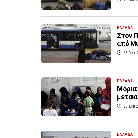
ΕΛΛΑΔΑ
Στον Π
από Μυ
25 Οκτ 
ΕΛΛΑΔΑ
Μόρια:
μετακι
25 Σεπ 2
ΕΛΛΑΔΑ