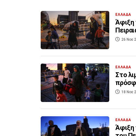
ΕΛΛΑΔΑ
Άφιξη 
Πειραι
26 Νοε 2
ΕΛΛΑΔΑ
Στο λι
πρόσφ
18 Νοε 2
ΕΛΛΑΔΑ
Άφιξη 
του Πε