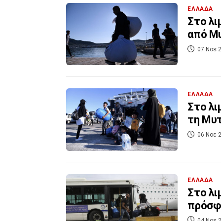
ΕΛΛΑΔΑ
Στο λι
από Μυ
07 Νοε 2
ΕΛΛΑΔΑ
Στο λι
τη Μυτ
06 Νοε 2
ΕΛΛΑΔΑ
Στο λι
πρόσφ
04 Νοε 2