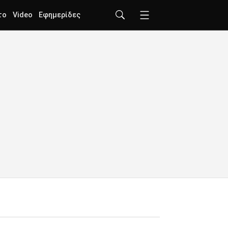
το
Video
Εφημερίδες