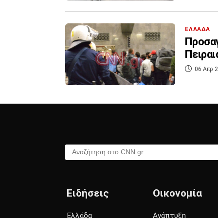
ΕΛΛΑΔΑ
Προσα
Πειραι
06 Απρ 2
Αναζήτηση στο CNN.gr
Ειδήσεις
Οικονομία
Ελλάδα
Ανάπτυξη