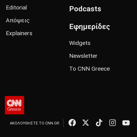
Editorial
Podcasts
Απόψεις
Εφημερίδες
Explainers
Widgets
Newsletter
Το CNN Greece
ΑΚΟΛΟΥΘΗΣΤΕ ΤΟ CNN.GR