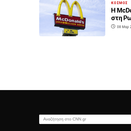
ΚΟΣΜΟΣ
Η McDo
στη Ρ
08 Μαρ 
Αναζήτηση στο CNN.gr