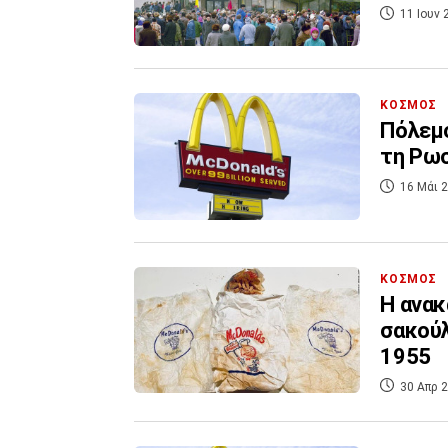
11 Ιουν 
ΚΟΣΜΟΣ
Πόλεμο
τη Ρωσ
16 Μάι 2
ΚΟΣΜΟΣ
Η ανακ
σακούλ
1955
30 Απρ 2