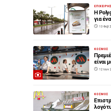
ΕΠΙΧΕΙΡΗ
Η Poly
για έν
13 Φεβ 2
ΚΟΣΜΟΣ
Πρεμιέ
είναι 
12 Ιουν 
ΚΟΣΜΟΣ
Επιστρ
λογότυ