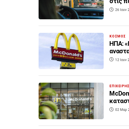
στις π
26 Ιουν 
ΚΟΣΜΟΣ
ΗΠΑ: «
αναστα
12 Ιουν 
ΕΠΙΧΕΙΡΗ
McDona
κατασ
02 Μαρ 