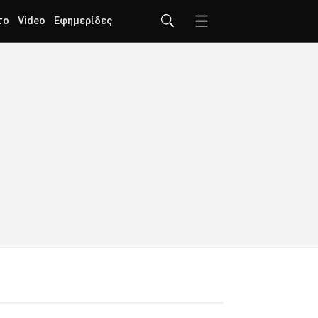
το
Video
Εφημερίδες