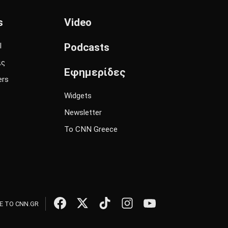
s
Video
l
Podcasts
ις
Εφημερίδες
ers
Widgets
Newsletter
Το CNN Greece
 ΤΟ CNN.GR