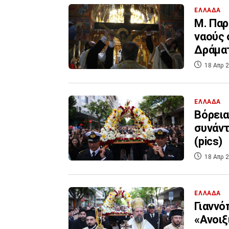
ΕΛΛΑΔΑ
Μ. Παρ
ναούς 
Δράματ
18 Απρ 2
ΕΛΛΑΔΑ
Βόρεια
συνάντ
(pics)
18 Απρ 2
ΕΛΛΑΔΑ
Γιαννό
«Ανοιξ