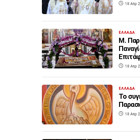
18 Απρ 2
ΕΛΛΑΔΑ
Μ. Παρ
Παναγί
Επιτά
18 Απρ 2
ΕΛΛΑΔΑ
Το συγ
Παρασκ
18 Απρ 2