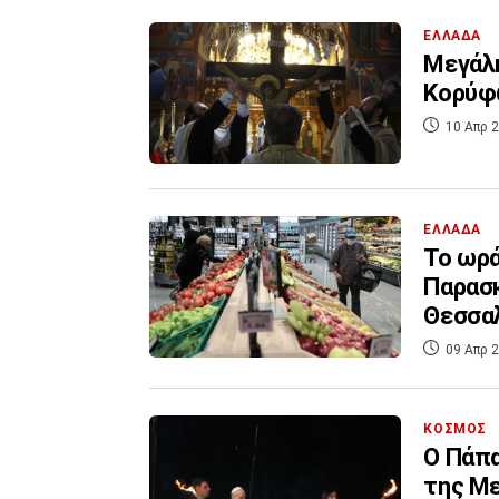
ΕΛΛΑΔΑ
Μεγάλη
Κορύφω
10 Απρ 2
ΕΛΛΑΔΑ
Το ωρά
Παρασκ
Θεσσα
09 Απρ 2
ΚΟΣΜΟΣ
Ο Πάπα
της Με