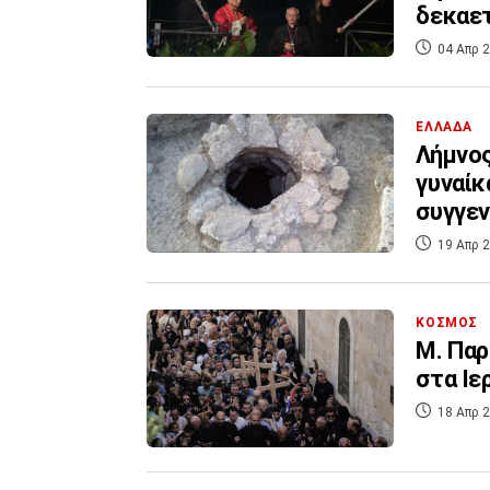
δεκαε
04 Απρ 2
ΕΛΛΑΔΑ
Λήμνος
γυναίκ
συγγεν
19 Απρ 2
ΚΟΣΜΟΣ
Μ. Παρ
στα Ιε
18 Απρ 2