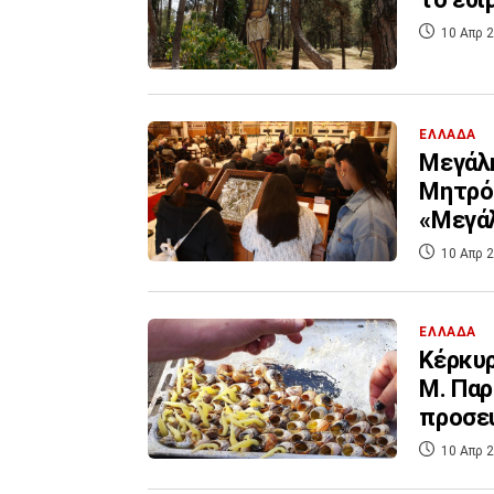
10 Απρ 2
ΕΛΛΑΔΑ
Μεγάλη
Μητρόπ
«Μεγάλ
10 Απρ 2
ΕΛΛΑΔΑ
Κέρκυρ
Μ. Παρ
προσευ
10 Απρ 2