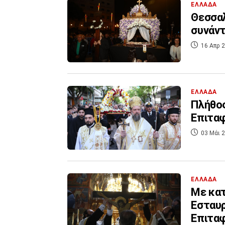
ΕΛΛΑΔΑ
Θεσσαλ
συνάν
16 Απρ 2
ΕΛΛΑΔΑ
Πλήθος
Επιταφ
03 Μάι 2
ΕΛΛΑΔΑ
Με κατ
Εσταυρ
Επιτα