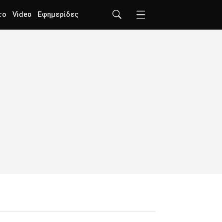
το
Video
Εφημερίδες