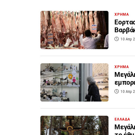
ΧΡΗΜΑ
Εορτασ
Βαρβάκ
10 Απρ 2
ΧΡΗΜΑ
Μεγάλη
εμπορ
10 Απρ 2
ΕΛΛΑΔΑ
Μεγάλη
το έθι