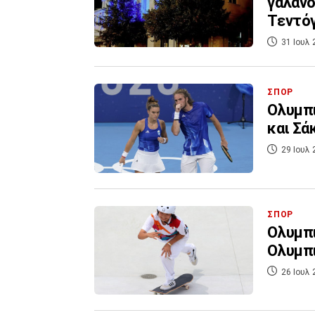
γαλανό
Τεντό
31 Ιουλ 
ΣΠΟΡ
Ολυμπι
και Σά
29 Ιουλ 
ΣΠΟΡ
Ολυμπι
Ολυμπι
26 Ιουλ 