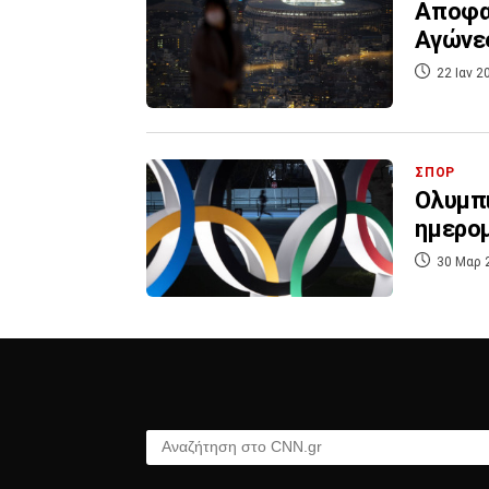
Αποφασ
Αγώνες
22 Ιαν 2
ΣΠΟΡ
Ολυμπι
ημερομ
30 Μαρ 
Αναζήτηση στο CNN.gr