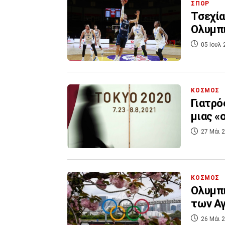
ΣΠΟΡ
Τσεχία
Ολυμπι
05 Ιουλ 
ΚΟΣΜΟΣ
Γιατρό
μιας «
27 Μάι 2
ΚΟΣΜΟΣ
Ολυμπι
των Αγ
26 Μάι 2