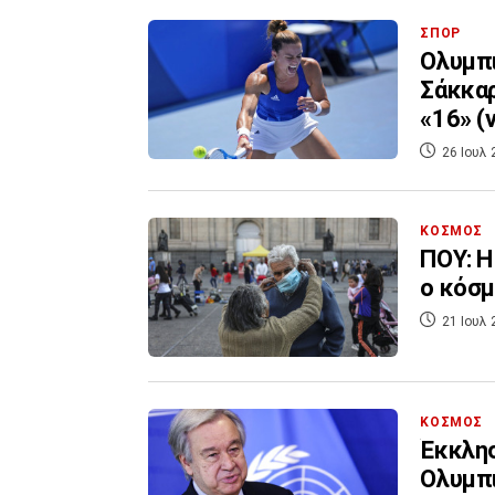
ΣΠΟΡ
Ολυμπι
Σάκκαρ
«16» (v
26 Ιουλ 
ΚΟΣΜΟΣ
ΠΟΥ: Η
ο κόσ
21 Ιουλ 
ΚΟΣΜΟΣ
Έκκλησ
Ολυμπι