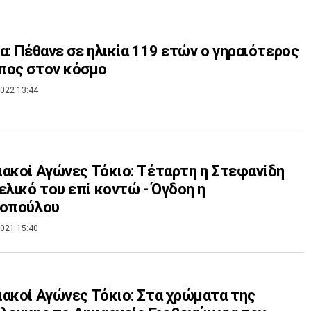
α: Πέθανε σε ηλικία 119 ετών ο γηραιότερος
πος στον κόσμο
022 13:44
ακοί Αγώνες Τόκιο: Τέταρτη η Στεφανίδη
ελικό του επί κοντώ - Όγδοη η
κοπούλου
021 15:40
ακοί Αγώνες Τόκιο: Στα χρώματα της