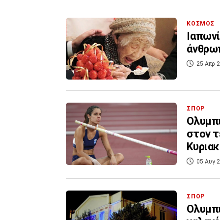
ΚΟΣΜΟΣ
Ιαπωνί
άνθρω
25 Απρ 2
ΣΠΟΡ
Ολυμπι
στον τ
Κυρια
05 Αυγ 2
ΣΠΟΡ
Ολυμπι