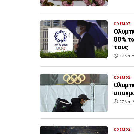
ΚΟΣΜΟΣ
Ολυμπι
80% τω
τους
17 Μάι 2
ΚΟΣΜΟΣ
Ολυμπια
υπογρα
07 Μάι 2
ΚΟΣΜΟΣ