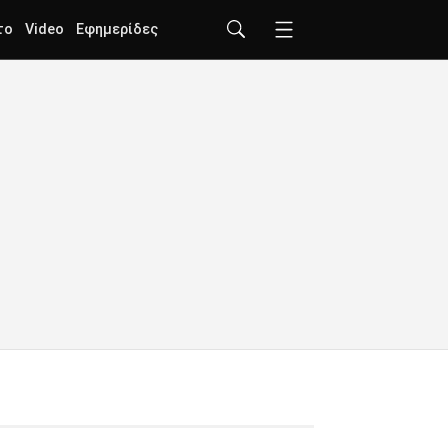
το
Video
Εφημερίδες