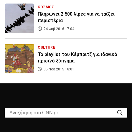
ΚΟΣΜΟΣ
Πληρώνει 2.500 λίρες για να ταΐζει
περιστέρια
24 Φεβ 2016 17:04
CULTURE
Το playlist του Κέμπριτζ για ιδανικό
πρωϊνό ξύπνημα
05 Νοε 2015 18:01
Αναζήτηση στο CNN.gr