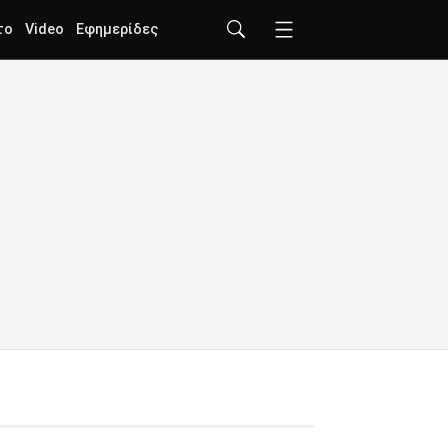
το
Video
Εφημερίδες