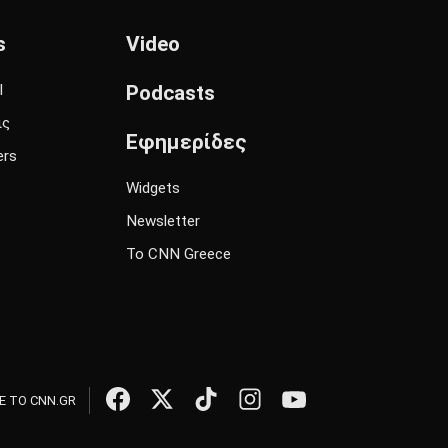
s
Video
l
Podcasts
ις
Εφημερίδες
ers
Widgets
Newsletter
Το CNN Greece
 ΤΟ CNN.GR