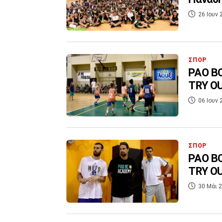
26 Ιουν 
ΣΠΟΡ
PAO B
TRY O
06 Ιουν 
ΣΠΟΡ
PAO B
TRY O
30 Μάι 2