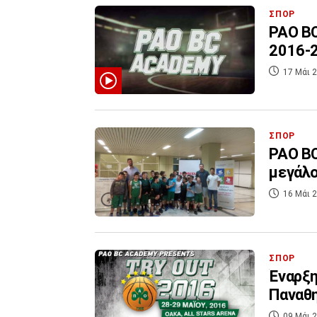
ΣΠΟΡ
PAO BC
2016-
17 Μάι 2
ΣΠΟΡ
PAO BC
μεγάλ
16 Μάι 2
ΣΠΟΡ
Έναρξη
Παναθ
09 Μάι 2