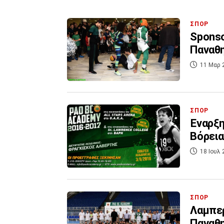
ΣΠΟΡ
Sponso
Παναθη
11 Μαρ 
ΣΠΟΡ
Έναρξη
Βόρεια
18 Ιουλ 
ΣΠΟΡ
Λαμπερ
Παναθ