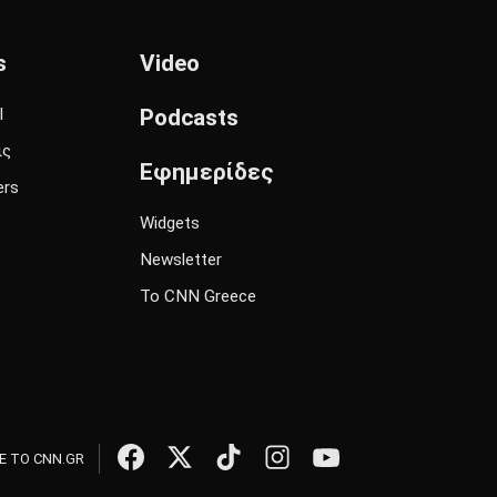
s
Video
l
Podcasts
ις
Εφημερίδες
ers
Widgets
Newsletter
Το CNN Greece
 ΤΟ CNN.GR