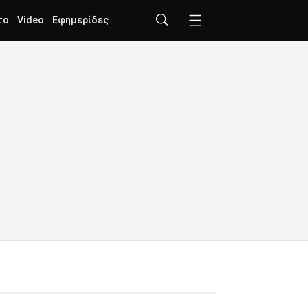
το
Video
Εφημερίδες