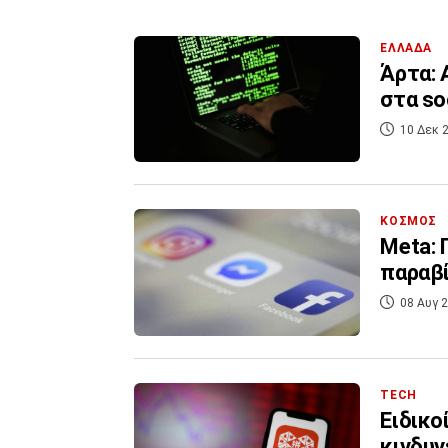
ΕΛΛΑΔΑ
Άρτα: 
στα so
10 Δεκ 2
ΚΟΣΜΟΣ
Meta: 
παραβ
08 Αυγ 2
TECH
Ειδικο
κινδυν