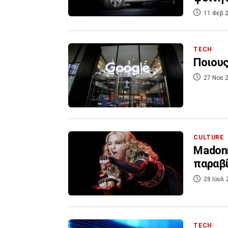
11 Φεβ 2
TECH
Ποιους
27 Νοε 2
CULTURE
Μadonn
παραβ
28 Ιουλ 
TECH