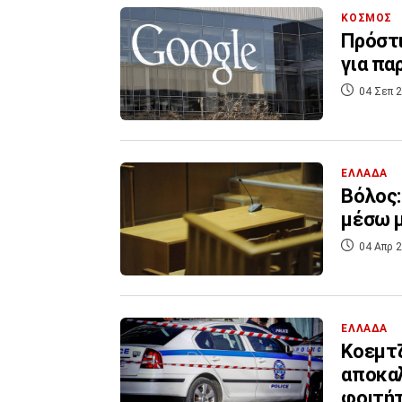
ΚΟΣΜΟΣ
Πρόστι
για π
04 Σεπ 2
ΕΛΛΑΔΑ
Βόλος:
μέσω 
04 Απρ 2
ΕΛΛΑΔΑ
Κοεμτζ
αποκαλ
φοιτήτ