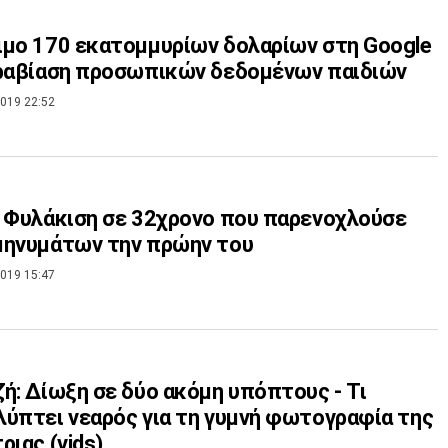
μο 170 εκατομμυρίων δολαρίων στη Google
αραβίαση προσωπικών δεδομένων παιδιών
019 22:52
 Φυλάκιση σε 32χρονο που παρενοχλούσε
μηνυμάτων την πρώην του
019 15:47
ή: Δίωξη σε δύο ακόμη υπόπτους - Τι
ύπτει νεαρός για τη γυμνή φωτογραφία της
ριας (vids)