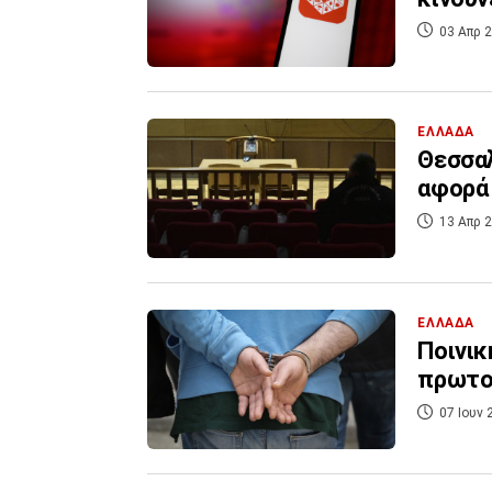
03 Απρ 2
ΕΛΛΑΔΑ
Θεσσαλ
αφορά 
13 Απρ 2
ΕΛΛΑΔΑ
Ποινικ
πρωτοφ
07 Ιουν 