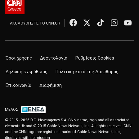
ΑΚΟΛΟΥΘΗΣΤΕ ΤΟ CNN.GR
Όροι χρήσης
Δεοντολογία
Ρυθμίσεις Cookies
Δήλωση εχεμύθειας
Πολιτική κατά της Διαφθοράς
Επικοινωνία
Διαφήμιση
ΜΕΛΟΣ
© 2015 - 2026 D.G. Newsagency S.A. CNN name, logo and all associated
elements ® and © 2015 Cable News Network, Inc. All rights reserved. CNN
and the CNN logo are registered marks of Cable News Network, Inc.,
displayed with permission