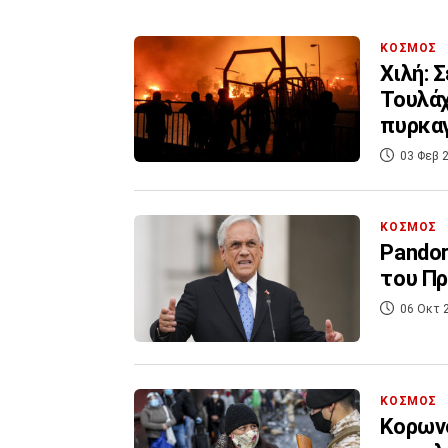
ΚΟΣΜΟΣ
Χιλή: 
Τουλάχ
πυρκα
03 Φεβ 2
ΚΟΣΜΟΣ
Pandor
του Πρ
06 Οκτ 
ΚΟΣΜΟΣ
Κορωνο