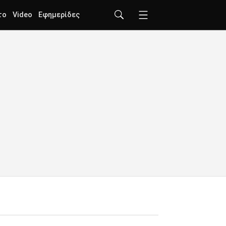
το
Video
Εφημερίδες