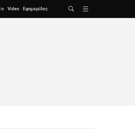
το
Video
Εφημερίδες