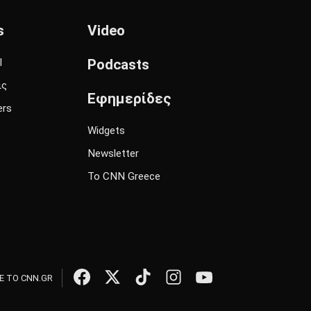
s
Video
l
Podcasts
ις
Εφημερίδες
ers
Widgets
Newsletter
Το CNN Greece
 ΤΟ CNN.GR