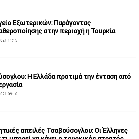
είο Εξωτερικών: Παράγοντας
θεροποίησης στην περιοχή η Τουρκία
021 11:15
σογλου: Η Ελλάδα προτιμά την ένταση από
εργασία
021 09:10
τικές απειλές Τσαβούσογλου: Οι Έλληνες
 τι μπορεί να κάνει ο τουρκικός στρατός