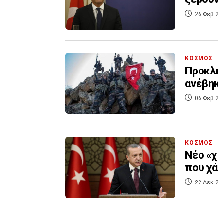
26 Φεβ 2
ΚΟΣΜΟΣ
Προκλ
ανέβηκ
06 Φεβ 2
ΚΟΣΜΟΣ
Νέο «χ
που χ
22 Δεκ 2