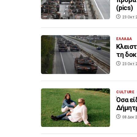
(pics)
23 Οκτ 
ΕΛΛΑΔΑ
Κλειστ
τη δοκ
23 Οκτ 
CULTURE
Όσα εί
Δήμητρ
08 Δεκ 2