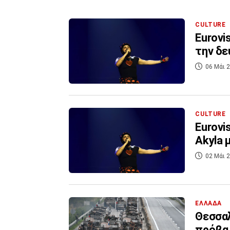
CULTURE
Eurovi
την δε
06 Μάι 2
CULTURE
Εurovi
Αkyla μ
02 Μάι 2
ΕΛΛΑΔΑ
Θεσσαλ
πρόβα 