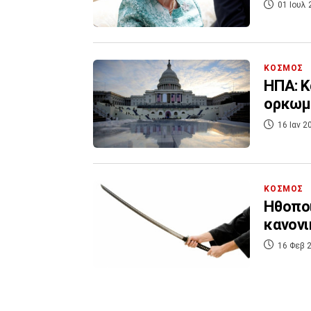
01 Ιουλ 
ΚΟΣΜΟΣ
ΗΠΑ: Κ
ορκωμ
16 Ιαν 2
ΚΟΣΜΟΣ
Ηθοπο
κανονι
16 Φεβ 2