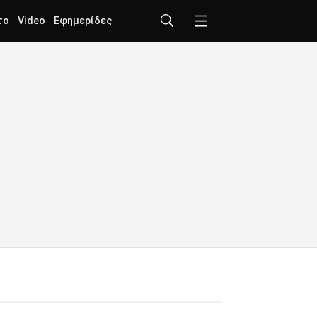
το
Video
Εφημερίδες