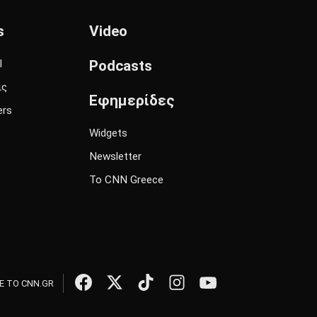
s
Video
l
Podcasts
ις
Εφημερίδες
ers
Widgets
Newsletter
Το CNN Greece
 ΤΟ CNN.GR