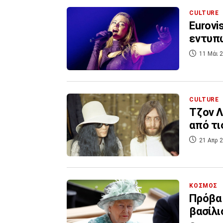
CULTURE
Eurovi
εντυπω
11 Μάι 2
CULTURE
Τζον Λ
από τι
21 Απρ 2
ΚΟΣΜΟΣ
Πρόβα 
βασίλι