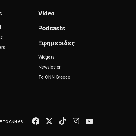
s
Video
l
Podcasts
ις
Εφημερίδες
ers
Widgets
Newsletter
Το CNN Greece
 ΤΟ CNN.GR