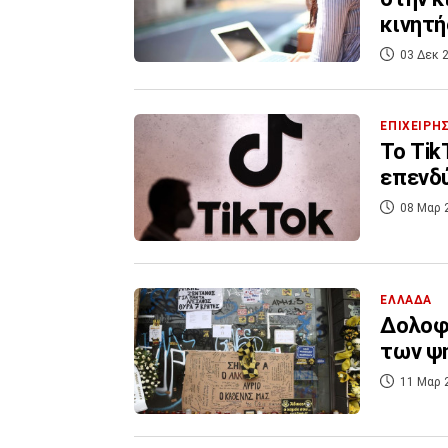
κινητή
03 Δεκ 2
ΕΠΙΧΕΙΡΗ
Το Tik
επενδύ
08 Μαρ 
ΕΛΛΑΔΑ
Δολοφο
των ψη
11 Μαρ 