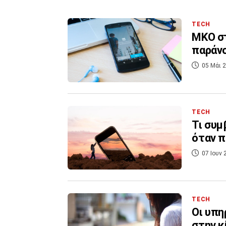
TECH
MKO στ
παράν
05 Μάι 2
TECH
Τι συμ
όταν π
07 Ιουν 
TECH
Οι υπη
στην κ