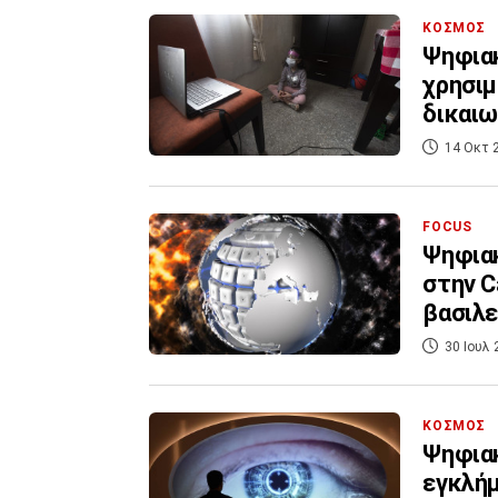
ΚΟΣΜΟΣ
Ψηφιακ
χρησιμ
δικαι
14 Οκτ 
FOCUS
Ψηφιακ
στην C
βασιλε
30 Ιουλ 
ΚΟΣΜΟΣ
Ψηφια
εγκλήμ