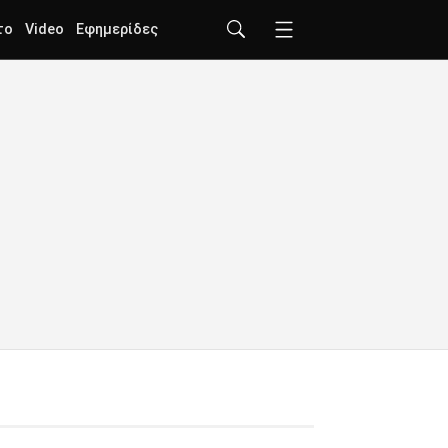
το
Video
Εφημερίδες