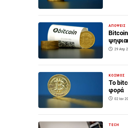
ΑΠΟΨΕΙΣ
Bitcoi
ψηφια
29 Απρ 2
ΚΟΣΜΟΣ
Το bit
φορά
02 Ιαν 2
TECH