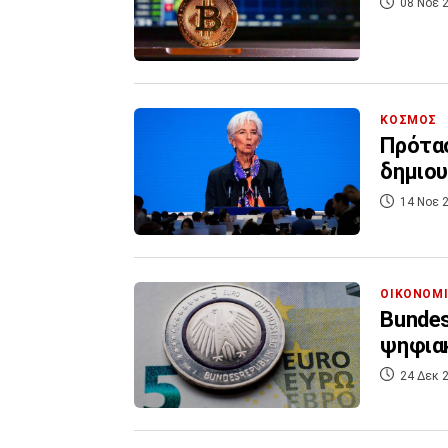
08 Νοε 2
ΚΟΣΜΟΣ
Πρότασ
δημιο
14 Νοε 2
ΟΙΚΟΝΟΜ
Bundes
ψηφιακ
24 Δεκ 2