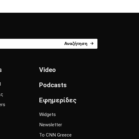
Αναζήτηση
s
Video
l
Podcasts
ις
Εφημερίδες
ers
Widgets
Newsletter
Το CNN Greece