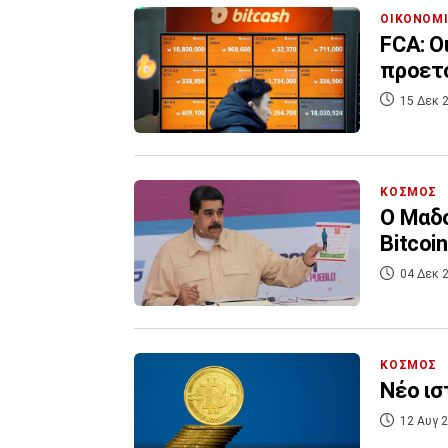
ΟΙΚΟΝΟΜ
FCA: Ο
προετο
15 Δεκ 2
ΚΟΣΜΟΣ
Ο Μαδο
Bitcoi
04 Δεκ 2
ΚΟΣΜΟΣ
Νέο ισ
12 Αυγ 2