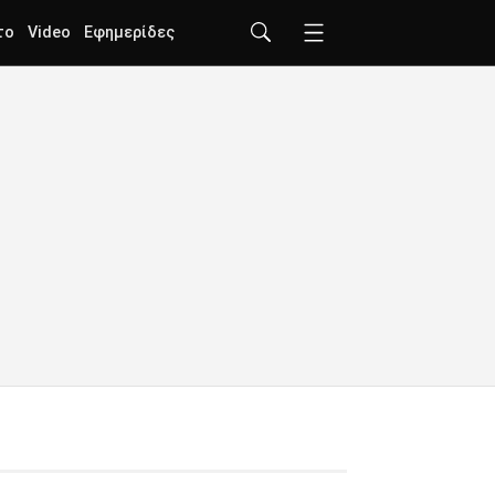
το
Video
Εφημερίδες