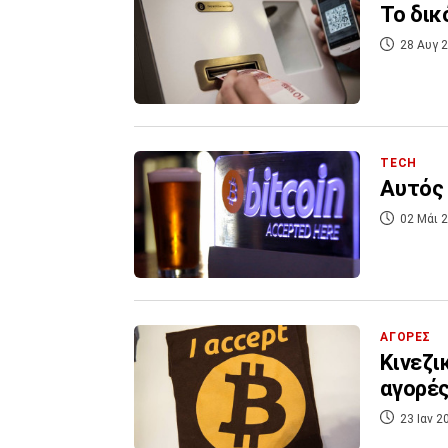
Το δικ
28 Αυγ 2
TECH
Aυτός 
02 Μάι 2
ΑΓΟΡΕΣ
Κινεζι
αγορέ
23 Ιαν 2