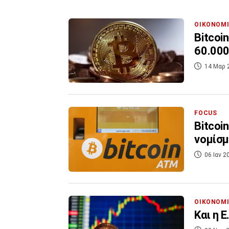
ΟΙΚΟΝΟΜ
Bitcoi
60.000
14 Μαρ 
FOCUS
Bitcoi
νομίσμ
06 Ιαν 2
ΟΙΚΟΝΟΜ
Και η 