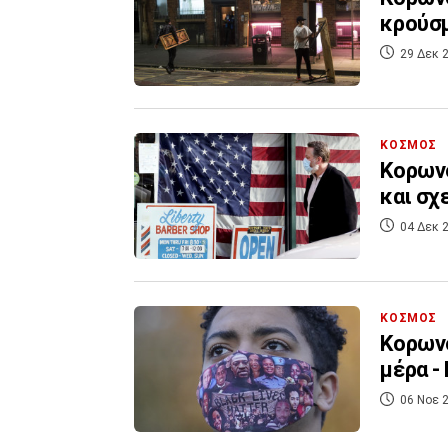
κρούσμ
29 Δεκ 2
ΚΟΣΜΟΣ
Κορωνο
και σχ
04 Δεκ 2
ΚΟΣΜΟΣ
Κορωνο
μέρα -
06 Νοε 2