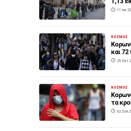
1,13 ε
11 Ιαν 2
ΚΟΣΜΟΣ
Κορωνο
και 72
25 Οκτ 
ΚΟΣΜΟΣ
Κορωνο
02 Σεπ 2