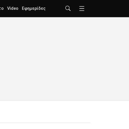
το
Video
Εφημερίδες