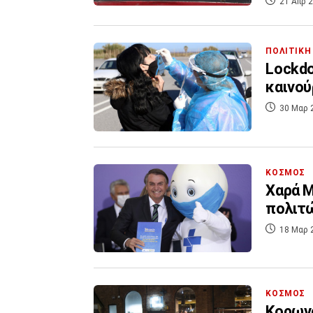
21 Απρ 2
ΠΟΛΙΤΙΚΗ
Lockdo
καινού
30 Μαρ 
ΚΟΣΜΟΣ
Χαρά Μ
πολιτώ
18 Μαρ 
ΚΟΣΜΟΣ
Κορωνο