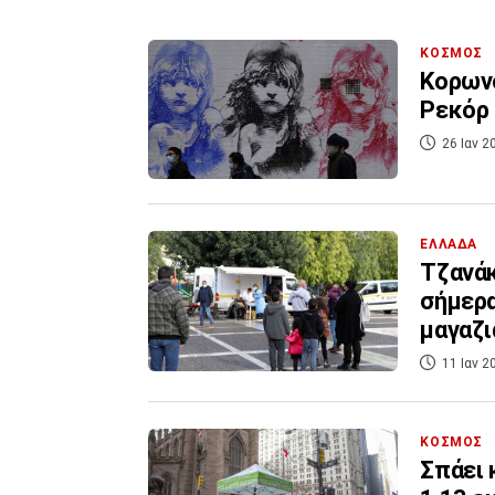
ΚΟΣΜΟΣ
Κορωνο
Ρεκόρ 
26 Ιαν 2
ΕΛΛΑΔΑ
Τζανάκ
σήμερα
μαγαζι
11 Ιαν 2
ΚΟΣΜΟΣ
Σπάει 