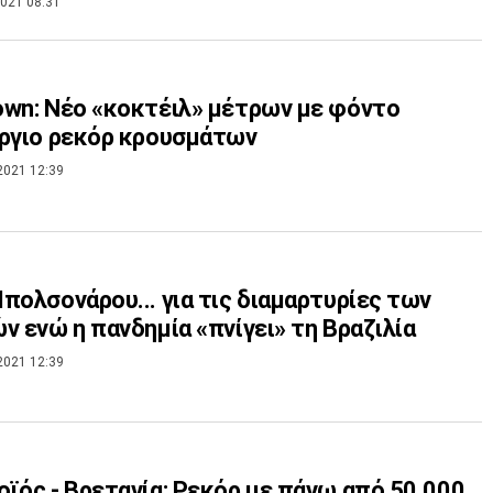
021 08:31
wn: Νέο «κοκτέιλ» μέτρων με φόντο
ργιο ρεκόρ κρουσμάτων
2021 12:39
πολσονάρου... για τις διαμαρτυρίες των
ν ενώ η πανδημία «πνίγει» τη Βραζιλία
2021 12:39
ϊός - Βρετανία: Ρεκόρ με πάνω από 50.000